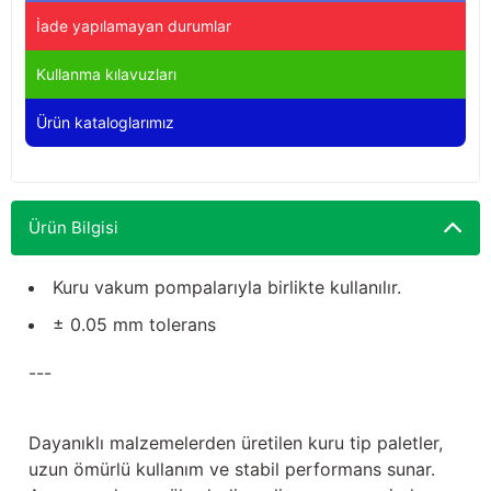
Yağdanlıklar
Tekmesavarlar
İade yapılamayan durumlar
Kasnaklar
Sığır kaldırma aletleri
Kullanma kılavuzları
Ürün kataloglarımız
V - kayışları
Şırıngalar
Egzozlar
Hayvan yatakları
Ürün Bilgisi
Vakum kazanı kapakları
Kas gevşetici ürünler
Kuru vakum pompalarıyla birlikte kullanılır.
Vakum kazanları
± 0.05 mm tolerans
Paletler
---
Elektrik malzemeleri
Dayanıklı malzemelerden üretilen kuru tip paletler,
Bakım malzemeleri
uzun ömürlü kullanım ve stabil performans sunar.