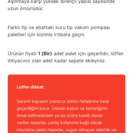
Aşınmaya karşı yüksek dirençli yapısı sayesinde
Güğüm taşıma arabaları
uzun ömürlüdür.
Güğüm üniteleri
Farklı tip ve ebattaki kuru tip vakum pompası
Benzin motorları
paletleri için bizimle irtibata geçin.
Jeneratörler
Ürünün fiyatı
1 (Bir)
adet palet için geçerlidir, lütfen
ihtiyacınız olan adet kadar sepete ekleyiniz.
Plastik parçalar
Paslanmaz parçalar
Lütfen dikkat:
Kauçuk parçalar
Garanti kapsamı yalnızca üretici hatalarına karşı
Fırçalar
geçerliliğini korur. Ürünün bakım ve temizliğinin
ihmal edilmesinden ya da ürüne kasıtlı olarak
verilen hasarlar, yanlış kullanıma bağlı olarak
meydana gelen hasarlar, uygun olmayan elektrik ve