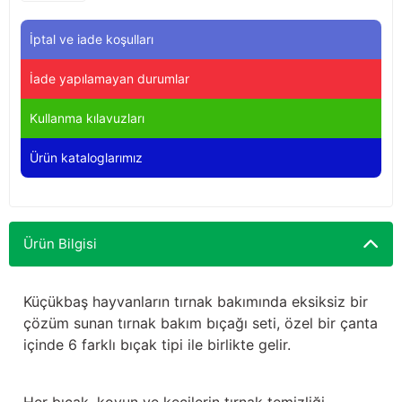
Yağdanlıklar
Tekmesavarlar
İptal ve iade koşulları
Kasnaklar
Sığır kaldırma aletleri
İade yapılamayan durumlar
V - kayışları
Şırıngalar
Kullanma kılavuzları
Egzozlar
Hayvan yatakları
Ürün kataloglarımız
Vakum kazanı kapakları
Kas gevşetici ürünler
Vakum kazanları
Ürün Bilgisi
Paletler
Küçükbaş hayvanların tırnak bakımında eksiksiz bir
çözüm sunan tırnak bakım bıçağı seti, özel bir çanta
Elektrik malzemeleri
içinde 6 farklı bıçak tipi ile birlikte gelir.
Bakım malzemeleri