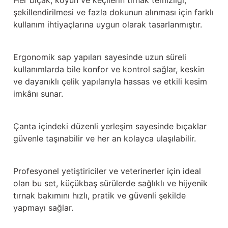
Her bıçak, koyun ve keçilerin tırnak temizliği,
Güğüm taşıma arabaları
şekillendirilmesi ve fazla dokunun alınması için farklı
kullanım ihtiyaçlarına uygun olarak tasarlanmıştır.
Güğüm üniteleri
Benzin motorları
Ergonomik sap yapıları sayesinde uzun süreli
kullanımlarda bile konfor ve kontrol sağlar, keskin
Jeneratörler
ve dayanıklı çelik yapılarıyla hassas ve etkili kesim
imkânı sunar.
Plastik parçalar
Çanta içindeki düzenli yerleşim sayesinde bıçaklar
Paslanmaz parçalar
güvenle taşınabilir ve her an kolayca ulaşılabilir.
Kauçuk parçalar
Profesyonel yetiştiriciler ve veterinerler için ideal
Fırçalar
olan bu set, küçükbaş sürülerde sağlıklı ve hijyenik
tırnak bakımını hızlı, pratik ve güvenli şekilde
yapmayı sağlar.