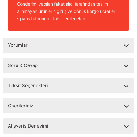
Gönderimi yapılan fakat alıcı tarafından teslim
alınmayan ürünlerin gidiş ve dönüş kargo ücretleri,
sipariş tutarından tahsil edilecektir.
Yorumlar
Soru & Cevap
Bu ürüne ilk yorumu siz yapın!
Taksit Seçenekleri
Yorum Yaz
Ürün hakkında henüz soru sorulmamış.
Önerileriniz
Soru Sor
Bu ürünün fiyat bilgisi, resim, ürün açıklamalarında ve diğer
Alışveriş Deneyimi
konularda yetersiz gördüğünüz noktaları öneri formunu
kullanarak tarafımıza iletebilirsiniz.