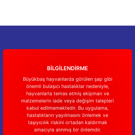
Görüş ve önerileriniz için teşekkür ederiz.
Sitemize ilk yorumu siz yapın!
Ürün resmi kalitesiz, bozuk veya görüntülenemiyor.
Ürün açıklamasında eksik bilgiler bulunuyor.
Deneyimini Paylaş
Ürün bilgilerinde hatalar bulunuyor.
Ürün fiyatı diğer sitelerden daha pahalı.
Bu ürüne benzer farklı alternatifler olmalı.
BİLGİLENDİRME
Büyükbaş hayvanlarda görülen şap gibi
önemli bulaşıcı hastalıklar nedeniyle,
Gönder
hayvanlarla temas etmiş ekipman ve
malzemelerin iade veya değişim talepleri
kabul edilmemektedir. Bu uygulama,
hastalıkların yayılmasını önlemek ve
taşıyıcılık riskini ortadan kaldırmak
amacıyla alınmış bir önlemdir.