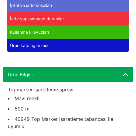
Yağdanlıklar
Tekmesavarlar
İptal ve iade koşulları
İade yapılamayan durumlar
Kasnaklar
Sığır kaldırma aletleri
Kullanma kılavuzları
V - kayışları
Şırıngalar
Ürün kataloglarımız
Egzozlar
Hayvan yatakları
Vakum kazanı kapakları
Kas gevşetici ürünler
Ürün Bilgisi
Vakum kazanları
Topmarker işaretleme spreyi
Paletler
Mavi renkli
500 ml
Elektrik malzemeleri
40949 Top Marker işaretleme tabancası ile
Bakım malzemeleri
uyumlu