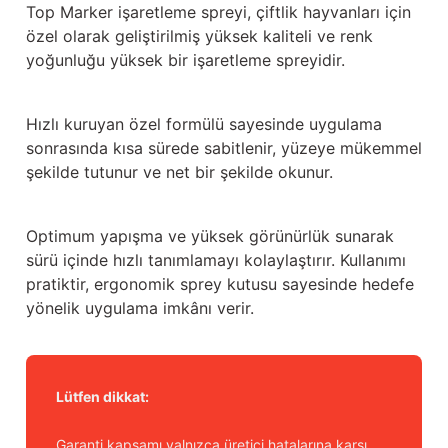
Güğüm taşıma arabaları
Top Marker işaretleme spreyi, çiftlik hayvanları için
özel olarak geliştirilmiş yüksek kaliteli ve renk
yoğunluğu yüksek bir işaretleme spreyidir.
Güğüm üniteleri
Benzin motorları
Hızlı kuruyan özel formülü sayesinde uygulama
sonrasında kısa sürede sabitlenir, yüzeye mükemmel
Jeneratörler
şekilde tutunur ve net bir şekilde okunur.
Plastik parçalar
Optimum yapışma ve yüksek görünürlük sunarak
Paslanmaz parçalar
sürü içinde hızlı tanımlamayı kolaylaştırır. Kullanımı
pratiktir, ergonomik sprey kutusu sayesinde hedefe
Kauçuk parçalar
yönelik uygulama imkânı verir.
Fırçalar
Lütfen dikkat:
Garanti kapsamı yalnızca üretici hatalarına karşı