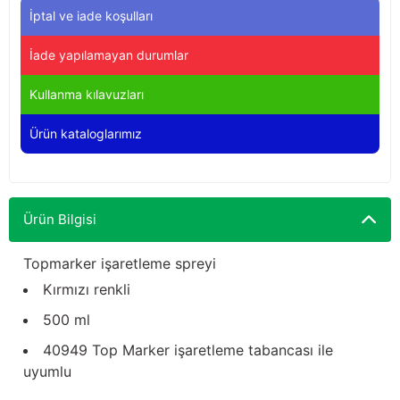
Yağdanlıklar
Tekmesavarlar
İptal ve iade koşulları
İade yapılamayan durumlar
Kasnaklar
Sığır kaldırma aletleri
Kullanma kılavuzları
V - kayışları
Şırıngalar
Ürün kataloglarımız
Egzozlar
Hayvan yatakları
Vakum kazanı kapakları
Kas gevşetici ürünler
Ürün Bilgisi
Vakum kazanları
Topmarker işaretleme spreyi
Paletler
Kırmızı renkli
500 ml
Elektrik malzemeleri
40949 Top Marker işaretleme tabancası ile
Bakım malzemeleri
uyumlu