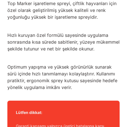
Güğüm taşıma arabaları
Top Marker işaretleme spreyi, çiftlik hayvanları için
özel olarak geliştirilmiş yüksek kaliteli ve renk
yoğunluğu yüksek bir işaretleme spreyidir.
Güğüm üniteleri
Benzin motorları
Hızlı kuruyan özel formülü sayesinde uygulama
sonrasında kısa sürede sabitlenir, yüzeye mükemmel
Jeneratörler
şekilde tutunur ve net bir şekilde okunur.
Plastik parçalar
Optimum yapışma ve yüksek görünürlük sunarak
Paslanmaz parçalar
sürü içinde hızlı tanımlamayı kolaylaştırır. Kullanımı
pratiktir, ergonomik sprey kutusu sayesinde hedefe
Kauçuk parçalar
yönelik uygulama imkânı verir.
Fırçalar
Lütfen dikkat:
Garanti kapsamı yalnızca üretici hatalarına karşı