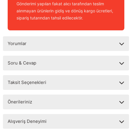
Gönderimi yapılan fakat alıcı tarafından teslim
alınmayan ürünlerin gidiş ve dönüş kargo ücretleri,
sipariş tutarından tahsil edilecektir.
Yorumlar
Soru & Cevap
Bu ürüne ilk yorumu siz yapın!
Taksit Seçenekleri
Yorum Yaz
Ürün hakkında henüz soru sorulmamış.
Önerileriniz
Soru Sor
Bu ürünün fiyat bilgisi, resim, ürün açıklamalarında ve diğer
Alışveriş Deneyimi
konularda yetersiz gördüğünüz noktaları öneri formunu
kullanarak tarafımıza iletebilirsiniz.