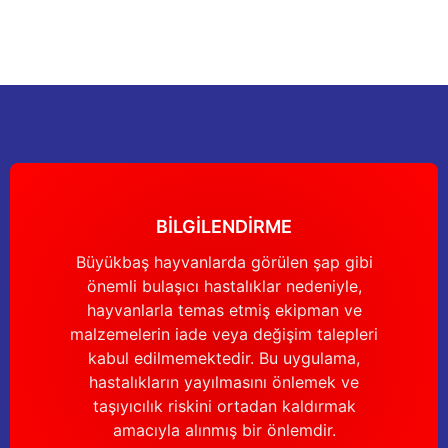
Görüş ve önerileriniz için teşekkür ederiz.
Sitemize ilk yorumu siz yapın!
Ürün resmi kalitesiz, bozuk veya görüntülenemiyor.
Ürün açıklamasında eksik bilgiler bulunuyor.
Deneyimini Paylaş
Ürün bilgilerinde hatalar bulunuyor.
Ürün fiyatı diğer sitelerden daha pahalı.
Bu ürüne benzer farklı alternatifler olmalı.
BİLGİLENDİRME
Büyükbaş hayvanlarda görülen şap gibi
önemli bulaşıcı hastalıklar nedeniyle,
Gönder
hayvanlarla temas etmiş ekipman ve
malzemelerin iade veya değişim talepleri
kabul edilmemektedir. Bu uygulama,
hastalıkların yayılmasını önlemek ve
taşıyıcılık riskini ortadan kaldırmak
amacıyla alınmış bir önlemdir.