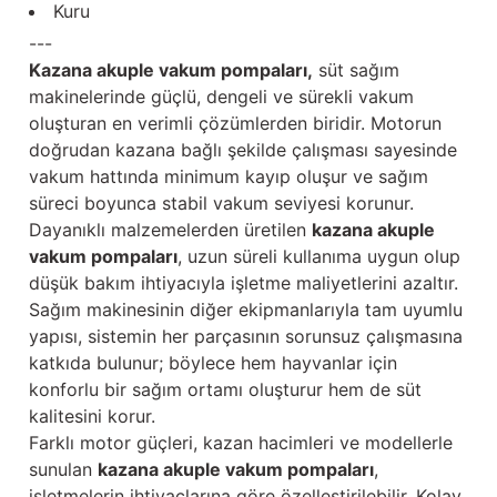
Kuru
Güğüm taşıma arabaları
---
Güğüm üniteleri
Kazana akuple vakum pompaları,
süt sağım
makinelerinde güçlü, dengeli ve sürekli vakum
Benzin motorları
oluşturan en verimli çözümlerden biridir. Motorun
doğrudan kazana bağlı şekilde çalışması sayesinde
vakum hattında minimum kayıp oluşur ve sağım
Jeneratörler
süreci boyunca stabil vakum seviyesi korunur.
Dayanıklı malzemelerden üretilen
kazana akuple
Plastik parçalar
vakum pompaları
, uzun süreli kullanıma uygun olup
düşük bakım ihtiyacıyla işletme maliyetlerini azaltır.
Paslanmaz parçalar
Sağım makinesinin diğer ekipmanlarıyla tam uyumlu
yapısı, sistemin her parçasının sorunsuz çalışmasına
Kauçuk parçalar
katkıda bulunur; böylece hem hayvanlar için
konforlu bir sağım ortamı oluşturur hem de süt
Fırçalar
kalitesini korur.
Farklı motor güçleri, kazan hacimleri ve modellerle
sunulan
kazana akuple vakum pompaları
,
işletmelerin ihtiyaçlarına göre özelleştirilebilir. Kolay