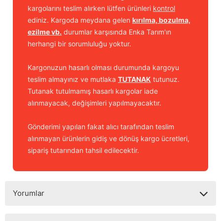
kargolarını teslim alırken lütfen ürünleri
kontrol
ediniz. Kargoda meydana gelen
kırılma, bozulma,
ezilme vb.
durumlar karşısında Enka Tarım'ın
herhangi bir sorumluluğu yoktur.
Kargonuzun hasarlı olması durumunda kargoyu
teslim almayınız ve mutlaka
TUTANAK
tutunuz.
Tutanak tutulmamış hasarlı kargolar iade
alınmayacak, değişimleri yapılmayacaktır.
Gönderimi yapılan fakat alıcı tarafından teslim
alınmayan ürünlerin gidiş ve dönüş kargo ücretleri,
sipariş tutarından tahsil edilecektir.
Yorumlar