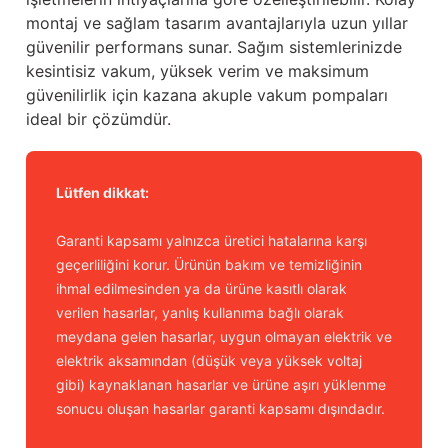
montaj ve sağlam tasarım avantajlarıyla uzun yıllar
güvenilir performans sunar. Sağım sistemlerinizde
kesintisiz vakum, yüksek verim ve maksimum
güvenilirlik için kazana akuple vakum pompaları
ideal bir çözümdür.
Lütfen dikkat:
Garanti kapsamı yalnızca üretici hatalarına karşı
geçerliliğini korur. Ürünün bakım ve temizliğinin
ihmal edilmesinden ya da ürüne kasıtlı olarak
verilen hasarlar, yanlış kullanıma bağlı olarak
meydana gelen hasarlar, uygun olmayan elektrik ve
elektrik aksamından (düşük veya yüksek voltaj
gibi) kaynaklanan hasarlar ve ürüne aşırı yüklenme
sonucu oluşan hasarlar garanti kapsamı dışındadır.