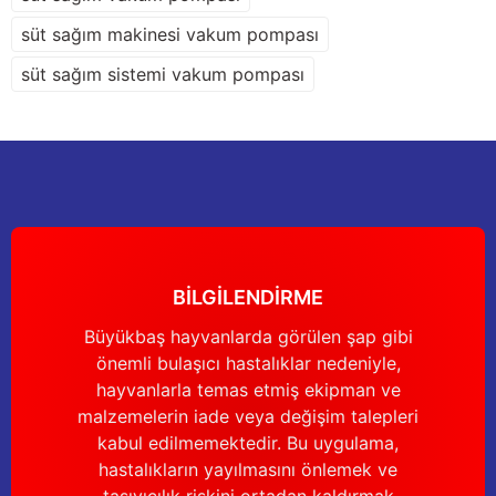
süt sağım makinesi vakum pompası
süt sağım sistemi vakum pompası
Gönder
BİLGİLENDİRME
Büyükbaş hayvanlarda görülen şap gibi
önemli bulaşıcı hastalıklar nedeniyle,
hayvanlarla temas etmiş ekipman ve
malzemelerin iade veya değişim talepleri
kabul edilmemektedir. Bu uygulama,
hastalıkların yayılmasını önlemek ve