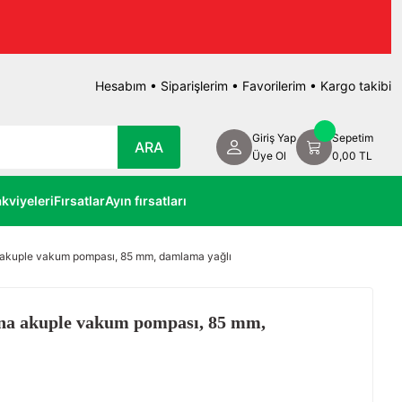
Hesabım
•
Siparişlerim
•
Favorilerim
•
Kargo takibi
Giriş Yap
Sepetim
ARA
Üye Ol
0,00 TL
kviyeleri
Fırsatlar
Ayın fırsatları
a akuple vakum pompası, 85 mm, damlama yağlı
ana akuple vakum pompası, 85 mm,