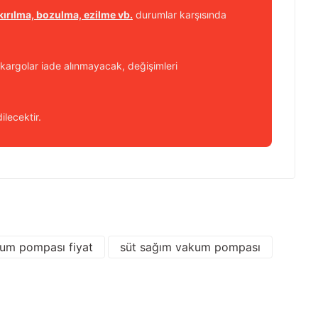
kırılma, bozulma, ezilme vb.
durumlar karşısında
kargolar iade alınmayacak, değişimleri
ilecektir.
 iletebilirsiniz.
kum pompası fiyat
süt sağım vakum pompası