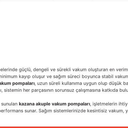
lerinde güçlü, dengeli ve sürekli vakum oluşturan en veri
minimum kayıp oluşur ve sağım süreci boyunca stabil vakum
vakum pompaları
, uzun süreli kullanıma uygun olup düşük bak
, sistemin her parçasının sorunsuz çalışmasına katkıda bulu
e sunulan
kazana akuple vakum pompaları
, işletmelerin ihti
r performans sunar. Sağım sistemlerinizde kesintisiz vakum,