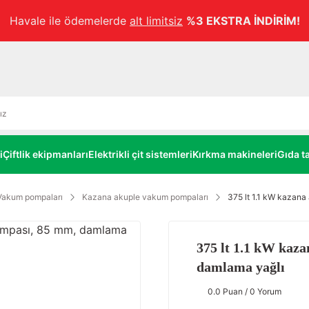
Havale ile ödemelerde
alt limitsiz
%3 EKSTRA İNDİRİM!
i
Çiftlik ekipmanları
Elektrikli çit sistemleri
Kırkma makineleri
Gıda ta
Vakum pompaları
Kazana akuple vakum pompaları
375 lt 1.1 kW kazan
375 lt 1.1 kW kaz
damlama yağlı
0.0 Puan / 0 Yorum