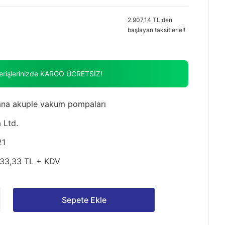
2.907,14 TL den
başlayan taksitlerle!!
verişlerinizde KARGO ÜCRETSİZ!
na akuple vakum pompaları
 Ltd.
21
33,33 TL + KDV
Sepete Ekle