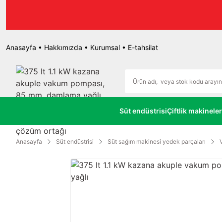
r.
Anasayfa
•
Hakkımızda
•
Kurumsal
•
E-tahsilat
Süt endüstrisi
Çiftlik makineler
Anasayfa
Süt endüstrisi
Süt sağım makinesi yedek parçaları