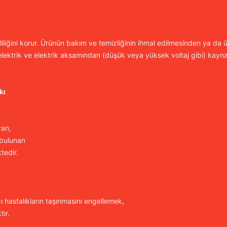
iliğini korur. Ürünün bakım ve temizliğinin ihmal edilmesinden ya da ür
lektrik ve elektrik aksamından (düşük veya yüksek voltaj gibi) kayn
kı
yan,
 bulunan
tedir.
cı hastalıkların taşınmasını engellemek,
ır.