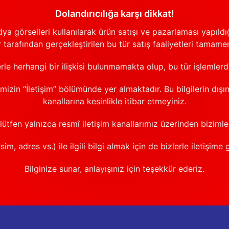
Dolandırıcılığa karşı dikkat!
görselleri kullanılarak ürün satışı ve pazarlaması yapıldığı
 tarafından gerçekleştirilen bu tür satış faaliyetleri tamamen
erle herhangi bir ilişkisi bulunmamakta olup, bu tür işlemler
emizin “İletişim” bölümünde yer almaktadır. Bu bilgilerin dışı
kanallarına kesinlikle itibar etmeyiniz.
 lütfen yalnızca resmî iletişim kanallarımız üzerinden bizimle 
sim, adres vs.) ile ilgili bilgi almak için de bizlerle iletişime 
Bilginize sunar, anlayışınız için teşekkür ederiz.