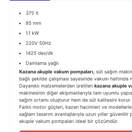
375 lt
85 mm
1.1 kW
220V 50Hz
1425 dev/dk
Damlama yağlı
Kazana akuple vakum pompaları,
süt sağım makine
bağlı şekilde çalışması sayesinde vakum hattında 
Dayanıklı malzemelerden üretilen
kazana akuple 
makinesinin diğer ekipmanlarıyla tam uyumlu yapısı
sağım ortamı oluşturur hem de süt kalitesini korur.
Farklı motor güçleri, kazan hacimleri ve modellerl
sağlam tasarım avantajlarıyla uzun yıllar güvenili
akuple vakum pompaları ideal bir çözümdür.