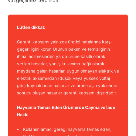
vazgeçilmez tercihidir.
Lütfen dikkat:
Garanti kapsamı yalnızca üretici hatalarına karşı
geçerliliğini korur. Ürünün bakım ve temizliğinin
ihmal edilmesinden ya da ürüne kasıtlı olarak
verilen hasarlar, yanlış kullanıma bağlı olarak
meydana gelen hasarlar, uygun olmayan elektrik ve
elektrik aksamından (düşük veya yüksek voltaj
gibi) kaynaklanan hasarlar ve ürüne aşırı yüklenme
sonucu oluşan hasarlar garanti kapsamı dışındadır.
Hayvanla Temas Eden Ürünlerde Cayma ve İade
Hakkı
Kullanım amacı gereği hayvanla temas eden,