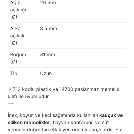
Ağız
:
26 mm
Güğüm taşıma arabaları
açıklığı
(Ø)
Güğüm üniteleri
Arka
:
8.5 mm
Benzin motorları
açıklık
(Ø)
Jeneratörler
Boğum
:
31 mm
(Ø)
Plastik parçalar
Tipi
:
Uzun
Paslanmaz parçalar
14712 kodlu plastik ve 14700 paslanmaz memelik
Kauçuk parçalar
kılıfı ile uyumludur.
---
Fırçalar
İnek, koyun ve keçi sağımında kullanılan
kauçuk ve
silikon memelikler
, hayvan konforunu ve süt
verimini doğrudan etkileyen önemli parçalardır. Süt