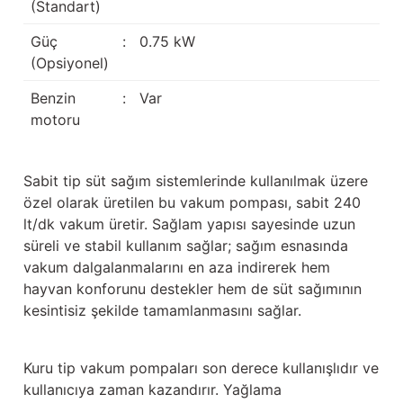
(Standart)
Güğüm taşıma arabaları
Güç
:
0.75 kW
Güğüm üniteleri
(Opsiyonel)
Benzin
:
Var
Benzin motorları
motoru
Jeneratörler
Sabit tip süt sağım sistemlerinde kullanılmak üzere
Plastik parçalar
özel olarak üretilen bu vakum pompası, sabit 240
lt/dk vakum üretir. Sağlam yapısı sayesinde uzun
Paslanmaz parçalar
süreli ve stabil kullanım sağlar; sağım esnasında
vakum dalgalanmalarını en aza indirerek hem
Kauçuk parçalar
hayvan konforunu destekler hem de süt sağımının
kesintisiz şekilde tamamlanmasını sağlar.
Fırçalar
Kuru tip vakum pompaları son derece kullanışlıdır ve
kullanıcıya zaman kazandırır. Yağlama