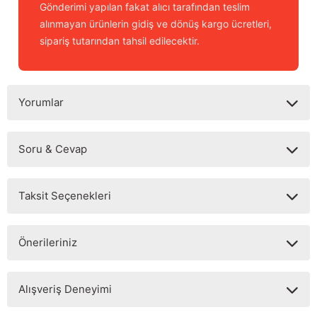
Gönderimi yapılan fakat alıcı tarafından teslim
alınmayan ürünlerin gidiş ve dönüş kargo ücretleri,
sipariş tutarından tahsil edilecektir.
Yorumlar
Soru & Cevap
Bu ürüne ilk yorumu siz yapın!
Taksit Seçenekleri
Yorum Yaz
Ürün hakkında henüz soru sorulmamış.
Önerileriniz
Soru Sor
Bu ürünün fiyat bilgisi, resim, ürün açıklamalarında ve diğer
Alışveriş Deneyimi
konularda yetersiz gördüğünüz noktaları öneri formunu
kullanarak tarafımıza iletebilirsiniz.
Görüş ve önerileriniz için teşekkür ederiz.