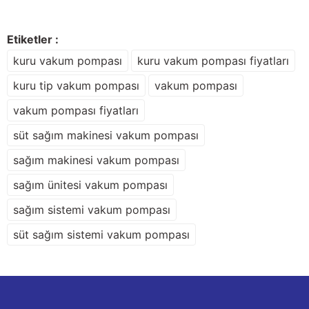
Sitemize ilk yorumu siz yapın!
Ürün resmi kalitesiz, bozuk veya görüntülenemiyor.
Etiketler :
Ürün açıklamasında eksik bilgiler bulunuyor.
kuru vakum pompası
kuru vakum pompası fiyatları
Deneyimini Paylaş
Ürün bilgilerinde hatalar bulunuyor.
kuru tip vakum pompası
vakum pompası
Ürün fiyatı diğer sitelerden daha pahalı.
vakum pompası fiyatları
Bu ürüne benzer farklı alternatifler olmalı.
süt sağım makinesi vakum pompası
sağım makinesi vakum pompası
sağım ünitesi vakum pompası
Gönder
sağım sistemi vakum pompası
süt sağım sistemi vakum pompası