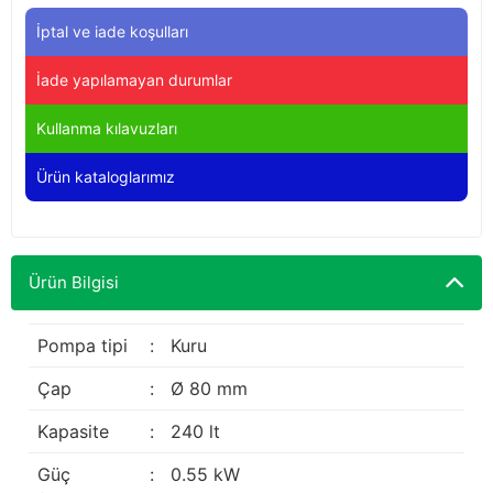
Yağdanlıklar
Tekmesavarlar
İptal ve iade koşulları
Kasnaklar
Sığır kaldırma aletleri
İade yapılamayan durumlar
V - kayışları
Şırıngalar
Kullanma kılavuzları
Ürün kataloglarımız
Egzozlar
Hayvan yatakları
Vakum kazanı kapakları
Kas gevşetici ürünler
Ürün Bilgisi
Vakum kazanları
Paletler
Pompa tipi
:
Kuru
Çap
:
Ø 80 mm
Elektrik malzemeleri
Kapasite
:
240 lt
Bakım malzemeleri
Güç
:
0.55 kW