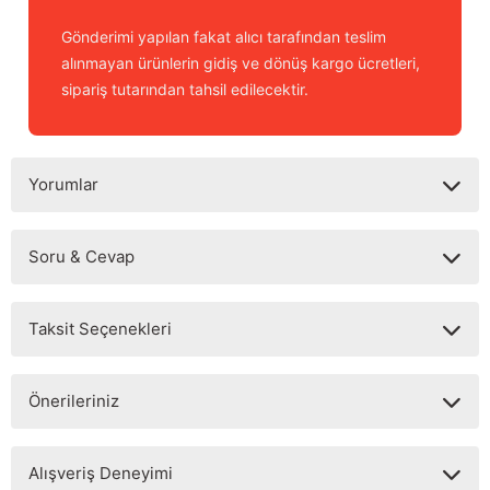
Gönderimi yapılan fakat alıcı tarafından teslim
alınmayan ürünlerin gidiş ve dönüş kargo ücretleri,
sipariş tutarından tahsil edilecektir.
Yorumlar
Soru & Cevap
Bu ürüne ilk yorumu siz yapın!
Taksit Seçenekleri
Yorum Yaz
Ürün hakkında henüz soru sorulmamış.
Önerileriniz
Soru Sor
Bu ürünün fiyat bilgisi, resim, ürün açıklamalarında ve diğer
Alışveriş Deneyimi
konularda yetersiz gördüğünüz noktaları öneri formunu