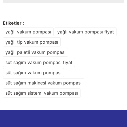
kullanarak tarafımıza iletebilirsiniz.
Görüş ve önerileriniz için teşekkür ederiz.
Sitemize ilk yorumu siz yapın!
Ürün resmi kalitesiz, bozuk veya görüntülenemiyor.
Etiketler :
Ürün açıklamasında eksik bilgiler bulunuyor.
yağlı vakum pompası
yağlı vakum pompası fiyat
Deneyimini Paylaş
Ürün bilgilerinde hatalar bulunuyor.
yağlı tip vakum pompası
Ürün fiyatı diğer sitelerden daha pahalı.
yağlı paletli vakum pompası
Bu ürüne benzer farklı alternatifler olmalı.
süt sağım vakum pompası fiyat
süt sağım vakum pompası
süt sağım makinesi vakum pompası
Gönder
süt sağım sistemi vakum pompası