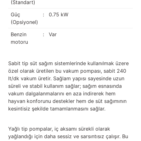
(Standart)
Güğüm taşıma arabaları
Güç
:
0.75 kW
Güğüm üniteleri
(Opsiyonel)
Benzin
:
Var
Benzin motorları
motoru
Jeneratörler
Sabit tip süt sağım sistemlerinde kullanılmak üzere
Plastik parçalar
özel olarak üretilen bu vakum pompası, sabit 240
lt/dk vakum üretir. Sağlam yapısı sayesinde uzun
Paslanmaz parçalar
süreli ve stabil kullanım sağlar; sağım esnasında
vakum dalgalanmalarını en aza indirerek hem
Kauçuk parçalar
hayvan konforunu destekler hem de süt sağımının
kesintisiz şekilde tamamlanmasını sağlar.
Fırçalar
Yağlı tip pompalar, iç aksamı sürekli olarak
yağlandığı için daha sessiz ve sarsıntısız çalışır. Bu