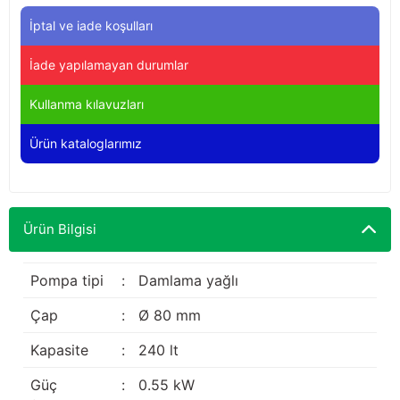
Yağdanlıklar
Tekmesavarlar
İptal ve iade koşulları
Kasnaklar
Sığır kaldırma aletleri
İade yapılamayan durumlar
V - kayışları
Şırıngalar
Kullanma kılavuzları
Ürün kataloglarımız
Egzozlar
Hayvan yatakları
Vakum kazanı kapakları
Kas gevşetici ürünler
Ürün Bilgisi
Vakum kazanları
Paletler
Pompa tipi
:
Damlama yağlı
Çap
:
Ø 80 mm
Elektrik malzemeleri
Kapasite
:
240 lt
Bakım malzemeleri
Güç
:
0.55 kW