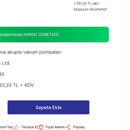
1.761,26 TL den
başlayan taksitlerle!!
verişlerinizde KARGO ÜCRETSİZ!
na akuple vakum pompaları
 Ltd.
30
33,33 TL + KDV
Sepete Ekle
rum Yaz
Tavsiye Et
Fiyat Alarmı
Paylaş