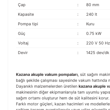
Çap
:
80 mm
Kapasite
:
240 lt
Pompa tipi
:
Kuru
Güç
:
0.75 kW
Voltaj
:
220 V 50 Hz
Devir
:
1425 dev/dk
Kazana akuple vakum pompaları,
süt sağım makine
bağlı şekilde çalışması sayesinde vakum hattında 
Dayanıklı malzemelerden üretilen
kazana akuple 
makinesinin diğer ekipmanlarıyla tam uyumlu yapısı
sağım ortamı oluşturur hem de süt kalitesini korur.
Farklı motor güçleri, kazan hacimleri ve modellerl
sağlam tasarım avantajlarıyla uzun yıllar güvenili