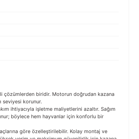
mli çözümlerden biridir. Motorun doğrudan kazana
 seviyesi korunur.
ım ihtiyacıyla işletme maliyetlerini azaltır. Sağım
nur; böylece hem hayvanlar için konforlu bir
yaçlarına göre özelleştirilebilir. Kolay montaj ve
 yüksek verim ve maksimum güvenilirlik için kazana