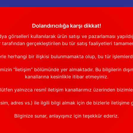
Dolandırıcılığa karşı dikkat!
görselleri kullanılarak ürün satışı ve pazarlaması yapıldığı
 tarafından gerçekleştirilen bu tür satış faaliyetleri tamamen
erle herhangi bir ilişkisi bulunmamakta olup, bu tür işlemler
emizin “İletişim” bölümünde yer almaktadır. Bu bilgilerin dışı
kanallarına kesinlikle itibar etmeyiniz.
 lütfen yalnızca resmî iletişim kanallarımız üzerinden bizimle 
sim, adres vs.) ile ilgili bilgi almak için de bizlerle iletişime 
Bilginize sunar, anlayışınız için teşekkür ederiz.