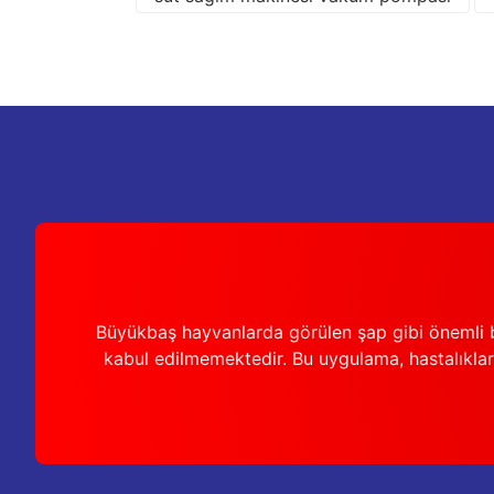
Ürün bilgilerinde hatalar bulunuyor.
Ürün fiyatı diğer sitelerden daha pahalı.
Bu ürüne benzer farklı alternatifler olmalı.
Büyükbaş hayvanlarda görülen şap gibi önemli b
kabul edilmemektedir. Bu uygulama, hastalıkları