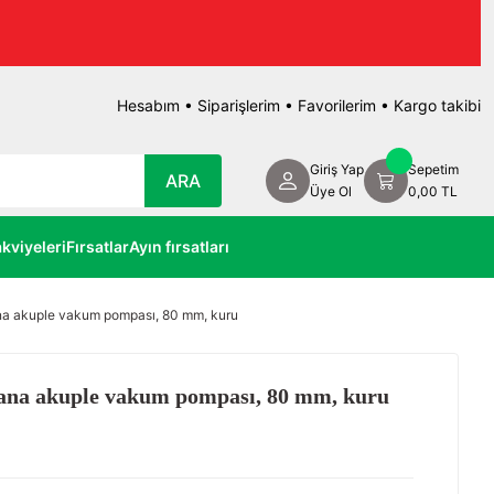
Hesabım
•
Siparişlerim
•
Favorilerim
•
Kargo takibi
Giriş Yap
Sepetim
ARA
Üye Ol
0,00 TL
kviyeleri
Fırsatlar
Ayın fırsatları
na akuple vakum pompası, 80 mm, kuru
zana akuple vakum pompası, 80 mm, kuru