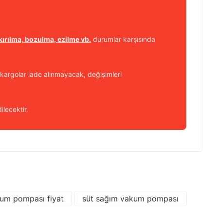
kırılma, bozulma, ezilme vb.
durumlar karşısında
kargolar iade alınmayacak, değişimleri
ilecektir.
 iletebilirsiniz.
kum pompası fiyat
süt sağım vakum pompası