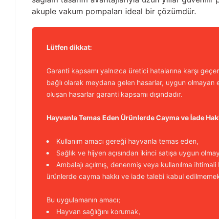
akuple vakum pompaları ideal bir çözümdür.
Lütfen dikkat:
Garanti kapsamı yalnızca üretici hatalarına karşı geçerl
bağlı olarak meydana gelen hasarlar, uygun olmayan e
oluşan hasarlar garanti kapsamı dışındadır.
Hayvanla Temas Eden Ürünlerde Cayma ve İade Hak
Kullanım amacı gereği hayvanla temas eden,
Sağlık ve hijyen açısından ikinci satışa uygun olma
Ambalajı açılmış, denenmiş veya kullanılma ihtimali
ürünlerde cayma hakkı ve iade talebi kabul edilmemek
Bu uygulamanın amacı;
Hayvan sağlığını korumak,