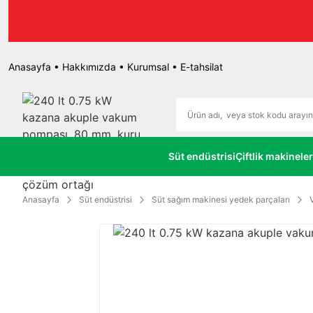
r.
Anasayfa
•
Hakkımızda
•
Kurumsal
•
E-tahsilat
Süt endüstrisi
Çiftlik makineler
Anasayfa
Süt endüstrisi
Süt sağım makinesi yedek parçaları