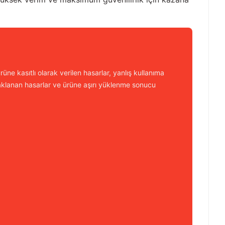
üne kasıtlı olarak verilen hasarlar, yanlış kullanıma
aklanan hasarlar ve ürüne aşırı yüklenme sonucu