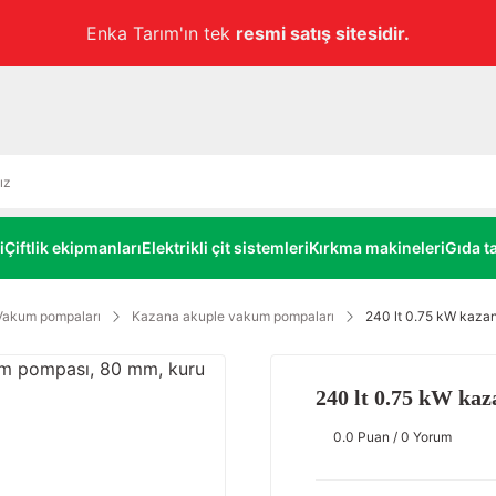
Havale ile ödemelerde
alt limitsiz
%3 EKSTRA İNDİRİM!
i
Çiftlik ekipmanları
Elektrikli çit sistemleri
Kırkma makineleri
Gıda ta
Vakum pompaları
Kazana akuple vakum pompaları
240 lt 0.75 kW kaza
240 lt 0.75 kW ka
0.0 Puan / 0 Yorum