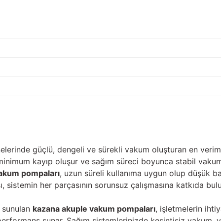
lerinde güçlü, dengeli ve sürekli vakum oluşturan en veri
minimum kayıp oluşur ve sağım süreci boyunca stabil vakum
vakum pompaları
, uzun süreli kullanıma uygun olup düşük bak
, sistemin her parçasının sorunsuz çalışmasına katkıda bulu
e sunulan
kazana akuple vakum pompaları
, işletmelerin ihti
r performans sunar. Sağım sistemlerinizde kesintisiz vakum,