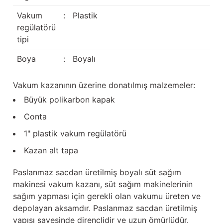
Güğüm taşıma arabaları
Vakum
:
Plastik
regülatörü
Güğüm üniteleri
tipi
Benzin motorları
Boya
:
Boyalı
Jeneratörler
Vakum kazanının üzerine donatılmış malzemeler:
Büyük polikarbon kapak
Plastik parçalar
Conta
Paslanmaz parçalar
1" plastik vakum regülatörü
Kazan alt tapa
Kauçuk parçalar
Paslanmaz sacdan üretilmiş boyalı süt sağım
Fırçalar
makinesi vakum kazanı, süt sağım makinelerinin
sağım yapması için gerekli olan vakumu üreten ve
depolayan aksamdır. Paslanmaz sacdan üretilmiş
yapısı sayesinde dirençlidir ve uzun ömürlüdür.