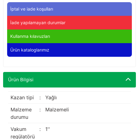
Yağdanlıklar
Tekmesavarlar
İptal ve iade koşulları
Kasnaklar
Sığır kaldırma aletleri
İade yapılamayan durumlar
V - kayışları
Şırıngalar
Kullanma kılavuzları
Ürün kataloglarımız
Egzozlar
Hayvan yatakları
Vakum kazanı kapakları
Kas gevşetici ürünler
Ürün Bilgisi
Vakum kazanları
Paletler
Kazan tipi
:
Yağlı
Malzeme
:
Malzemeli
Elektrik malzemeleri
durumu
Bakım malzemeleri
Vakum
:
1''
regülatörü