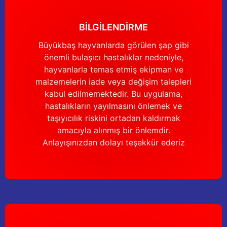
Yağdanlıklar
Tekmesavarlar
BİLGİLENDİRME
Kasnaklar
Sığır kaldırma aletleri
Büyükbaş hayvanlarda görülen şap gibi
önemli bulaşıcı hastalıklar nedeniyle,
V - kayışları
Şırıngalar
hayvanlarla temas etmiş ekipman ve
malzemelerin iade veya değişim talepleri
Egzozlar
Hayvan yatakları
kabul edilmemektedir. Bu uygulama,
hastalıkların yayılmasını önlemek ve
Vakum kazanı kapakları
Kas gevşetici ürünler
taşıyıcılık riskini ortadan kaldırmak
amacıyla alınmış bir önlemdir.
Vakum kazanları
Anlayışınızdan dolayı teşekkür ederiz
Paletler
Elektrik malzemeleri
Bakım malzemeleri