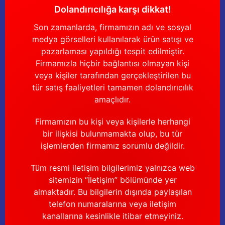
Güğüm taşıma arabaları
Dolandırıcılığa karşı dikkat!
Son zamanlarda, firmamızın adı ve sosyal
Güğüm üniteleri
medya görselleri kullanılarak ürün satışı ve
pazarlaması yapıldığı tespit edilmiştir.
Benzin motorları
Firmamızla hiçbir bağlantısı olmayan kişi
veya kişiler tarafından gerçekleştirilen bu
Jeneratörler
tür satış faaliyetleri tamamen dolandırıcılık
amaçlıdır.
Plastik parçalar
Firmamızın bu kişi veya kişilerle herhangi
Paslanmaz parçalar
bir ilişkisi bulunmamakta olup, bu tür
işlemlerden firmamız sorumlu değildir.
Kauçuk parçalar
Tüm resmi iletişim bilgilerimiz yalnızca web
Fırçalar
sitemizin “İletişim” bölümünde yer
almaktadır. Bu bilgilerin dışında paylaşılan
telefon numaralarına veya iletişim
kanallarına kesinlikle itibar etmeyiniz.