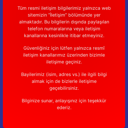
Güğüm taşıma arabaları
Tüm resmi iletişim bilgilerimiz yalnızca web
sitemizin “İletişim” bölümünde yer
Güğüm üniteleri
almaktadır. Bu bilgilerin dışında paylaşılan
telefon numaralarına veya iletişim
Benzin motorları
kanallarına kesinlikle itibar etmeyiniz.
Jeneratörler
Güvenliğiniz için lütfen yalnızca resmî
iletişim kanallarımız üzerinden bizimle
Plastik parçalar
iletişime geçiniz.
Paslanmaz parçalar
Bayilerimiz (isim, adres vs.) ile ilgili bilgi
almak için de bizlerle iletişime
Kauçuk parçalar
geçebilirsiniz.
Bilginize sunar, anlayışınız için teşekkür
Fırçalar
ederiz.