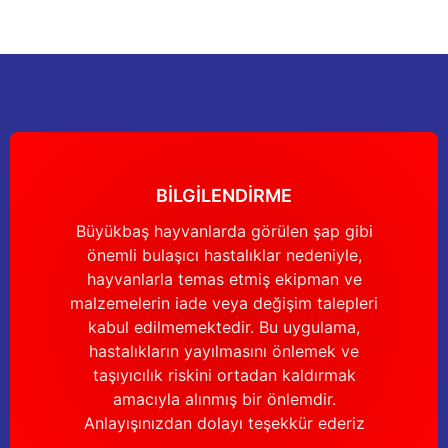
nları
Tek güğümlü süt sağım makineleri
Güğüm kapakları
VPG vakum sistemleri yedek parçaları
Suluklar (Yalaklar)
Dezenfektan paspası
Nitril eldivenler
eleri
dele
Çift güğümlü süt sağım makinesi
Vanalar
Dövme - işaretleme ürünleri
Ayak dezenfektanı
Omuz korumalı eldivenler
Kuru tip süt sağım makineleri
Hortumlar
Boynuz düşürme aletleri
Galoş çizmeler
arı
Yağlı tip süt sağım makineleri
Hortum kelepçeleri
Mıknatıslar
Bağcıklı çizmeler
BİLGİLENDİRME
Üç güğümlü süt sağım makinesi
Sağım makinesi elektrik motorları
Mıknatıs yutturma sondaları
Tek lastlikli çizme
Büyükbaş hayvanlarda görülen şap gibi
önemli bulaşıcı hastalıklar nedeniyle,
Vakum pompaları
Emmesavarlar
Çift lastikli çizme
hayvanlarla temas etmiş ekipman ve
malzemelerin iade veya değişim talepleri
Tekerlekler
Yara spreyleri
Çizme temizleyici
kabul edilmemektedir. Bu uygulama,
hastalıkların yayılmasını önlemek ve
Vakummetreler
Şok aletleri (Üvendireler)
Şırıngalar
taşıyıcılık riskini ortadan kaldırmak
amacıyla alınmış bir önlemdir.
Vakum regülatörleri
Burunsallıklar (Muşetler)
Eldivenler
Anlayışınızdan dolayı teşekkür ederiz