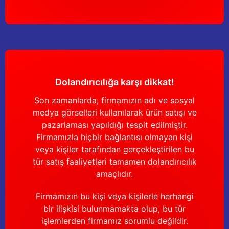
Yağdanlıklar
Tekmesavarlar
Kasnaklar
Sığır kaldırma aletleri
V - kayışları
Şırıngalar
Dolandırıcılığa karşı dikkat!
Egzozlar
Hayvan yatakları
Son zamanlarda, firmamızın adı ve sosyal
Vakum kazanı kapakları
Kas gevşetici ürünler
medya görselleri kullanılarak ürün satışı ve
pazarlaması yapıldığı tespit edilmiştir.
Vakum kazanları
Firmamızla hiçbir bağlantısı olmayan kişi
veya kişiler tarafından gerçekleştirilen bu
Paletler
tür satış faaliyetleri tamamen dolandırıcılık
amaçlıdır.
Elektrik malzemeleri
Firmamızın bu kişi veya kişilerle herhangi
bir ilişkisi bulunmamakta olup, bu tür
Bakım malzemeleri
işlemlerden firmamız sorumlu değildir.