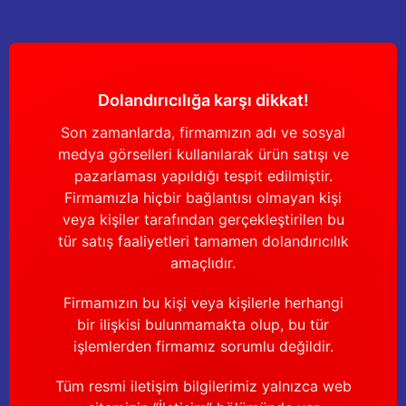
Yağdanlıklar
Tekmesavarlar
Kasnaklar
Sığır kaldırma aletleri
Dolandırıcılığa karşı dikkat!
V - kayışları
Şırıngalar
Son zamanlarda, firmamızın adı ve sosyal
Egzozlar
Hayvan yatakları
medya görselleri kullanılarak ürün satışı ve
pazarlaması yapıldığı tespit edilmiştir.
Vakum kazanı kapakları
Kas gevşetici ürünler
Firmamızla hiçbir bağlantısı olmayan kişi
veya kişiler tarafından gerçekleştirilen bu
Vakum kazanları
tür satış faaliyetleri tamamen dolandırıcılık
amaçlıdır.
Paletler
Firmamızın bu kişi veya kişilerle herhangi
bir ilişkisi bulunmamakta olup, bu tür
Elektrik malzemeleri
işlemlerden firmamız sorumlu değildir.
Bakım malzemeleri
Tüm resmi iletişim bilgilerimiz yalnızca web