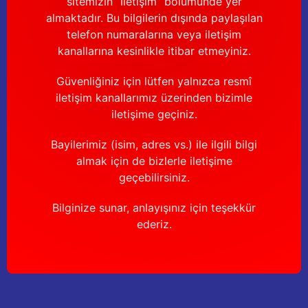
sitemizin “İletişim” bölümünde yer
Güğüm taşıma arabaları
almaktadır. Bu bilgilerin dışında paylaşılan
telefon numaralarına veya iletişim
Güğüm üniteleri
kanallarına kesinlikle itibar etmeyiniz.
Benzin motorları
Güvenliğiniz için lütfen yalnızca resmî
iletişim kanallarımız üzerinden bizimle
Jeneratörler
iletişime geçiniz.
Plastik parçalar
Bayilerimiz (isim, adres vs.) ile ilgili bilgi
almak için de bizlerle iletişime
Paslanmaz parçalar
geçebilirsiniz.
Bilginize sunar, anlayışınız için teşekkür
Kauçuk parçalar
ederiz.
Fırçalar