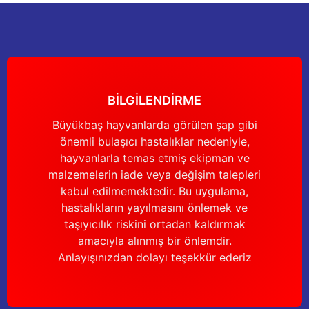
nları
Tek güğümlü süt sağım makineleri
Güğüm kapakları
VPG vakum sistemleri yedek parçaları
Suluklar (Yalaklar)
Dezenfektan paspası
Nitril eldivenler
eleri
dele
Çift güğümlü süt sağım makinesi
Vanalar
Dövme - işaretleme ürünleri
Ayak dezenfektanı
Omuz korumalı eldivenler
Kuru tip süt sağım makineleri
Hortumlar
Boynuz düşürme aletleri
Galoş çizmeler
BİLGİLENDİRME
arı
Yağlı tip süt sağım makineleri
Hortum kelepçeleri
Mıknatıslar
Bağcıklı çizmeler
Büyükbaş hayvanlarda görülen şap gibi
önemli bulaşıcı hastalıklar nedeniyle,
Üç güğümlü süt sağım makinesi
Sağım makinesi elektrik motorları
Mıknatıs yutturma sondaları
Tek lastlikli çizme
hayvanlarla temas etmiş ekipman ve
malzemelerin iade veya değişim talepleri
Vakum pompaları
Emmesavarlar
Çift lastikli çizme
kabul edilmemektedir. Bu uygulama,
hastalıkların yayılmasını önlemek ve
Tekerlekler
Yara spreyleri
Çizme temizleyici
taşıyıcılık riskini ortadan kaldırmak
amacıyla alınmış bir önlemdir.
Vakummetreler
Şok aletleri (Üvendireler)
Şırıngalar
Anlayışınızdan dolayı teşekkür ederiz
Vakum regülatörleri
Burunsallıklar (Muşetler)
Eldivenler