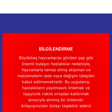
nları
Tek güğümlü süt sağım makineleri
Güğüm kapakları
VPG vakum sistemleri yedek parçaları
Suluklar (Yalaklar)
Dezenfektan paspası
Nitril eldivenler
eleri
dele
Çift güğümlü süt sağım makinesi
Vanalar
Dövme - işaretleme ürünleri
Ayak dezenfektanı
Omuz korumalı eldivenler
Kuru tip süt sağım makineleri
Hortumlar
Boynuz düşürme aletleri
Galoş çizmeler
arı
Yağlı tip süt sağım makineleri
Hortum kelepçeleri
Mıknatıslar
Bağcıklı çizmeler
BİLGİLENDİRME
Üç güğümlü süt sağım makinesi
Sağım makinesi elektrik motorları
Mıknatıs yutturma sondaları
Tek lastlikli çizme
Büyükbaş hayvanlarda görülen şap gibi
önemli bulaşıcı hastalıklar nedeniyle,
Vakum pompaları
Emmesavarlar
Çift lastikli çizme
hayvanlarla temas etmiş ekipman ve
malzemelerin iade veya değişim talepleri
Tekerlekler
Yara spreyleri
Çizme temizleyici
kabul edilmemektedir. Bu uygulama,
hastalıkların yayılmasını önlemek ve
Vakummetreler
Şok aletleri (Üvendireler)
Şırıngalar
taşıyıcılık riskini ortadan kaldırmak
amacıyla alınmış bir önlemdir.
Vakum regülatörleri
Burunsallıklar (Muşetler)
Eldivenler
Anlayışınızdan dolayı teşekkür ederiz