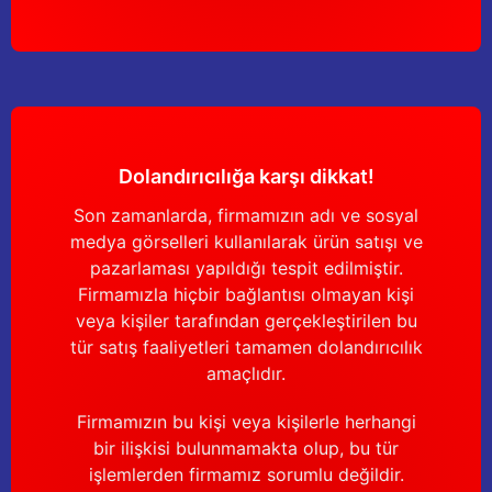
Yağdanlıklar
Tekmesavarlar
Kasnaklar
Sığır kaldırma aletleri
V - kayışları
Şırıngalar
Dolandırıcılığa karşı dikkat!
Egzozlar
Hayvan yatakları
Son zamanlarda, firmamızın adı ve sosyal
Vakum kazanı kapakları
Kas gevşetici ürünler
medya görselleri kullanılarak ürün satışı ve
pazarlaması yapıldığı tespit edilmiştir.
Vakum kazanları
Firmamızla hiçbir bağlantısı olmayan kişi
veya kişiler tarafından gerçekleştirilen bu
Paletler
tür satış faaliyetleri tamamen dolandırıcılık
amaçlıdır.
Elektrik malzemeleri
Firmamızın bu kişi veya kişilerle herhangi
bir ilişkisi bulunmamakta olup, bu tür
Bakım malzemeleri
işlemlerden firmamız sorumlu değildir.