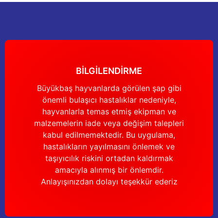
nları
Tek güğümlü süt sağım makineleri
Güğüm kapakları
VPG vakum sistemleri yedek parçaları
Suluklar (Yalaklar)
Dezenfektan paspası
Nitril eldivenler
eleri
dele
Çift güğümlü süt sağım makinesi
Vanalar
Dövme - işaretleme ürünleri
Ayak dezenfektanı
Omuz korumalı eldivenler
Kuru tip süt sağım makineleri
Hortumlar
Boynuz düşürme aletleri
Galoş çizmeler
BİLGİLENDİRME
arı
Yağlı tip süt sağım makineleri
Hortum kelepçeleri
Mıknatıslar
Bağcıklı çizmeler
Büyükbaş hayvanlarda görülen şap gibi
önemli bulaşıcı hastalıklar nedeniyle,
Üç güğümlü süt sağım makinesi
Sağım makinesi elektrik motorları
Mıknatıs yutturma sondaları
Tek lastlikli çizme
hayvanlarla temas etmiş ekipman ve
malzemelerin iade veya değişim talepleri
Vakum pompaları
Emmesavarlar
Çift lastikli çizme
kabul edilmemektedir. Bu uygulama,
hastalıkların yayılmasını önlemek ve
Tekerlekler
Yara spreyleri
Çizme temizleyici
taşıyıcılık riskini ortadan kaldırmak
amacıyla alınmış bir önlemdir.
Vakummetreler
Şok aletleri (Üvendireler)
Şırıngalar
Anlayışınızdan dolayı teşekkür ederiz
Vakum regülatörleri
Burunsallıklar (Muşetler)
Eldivenler