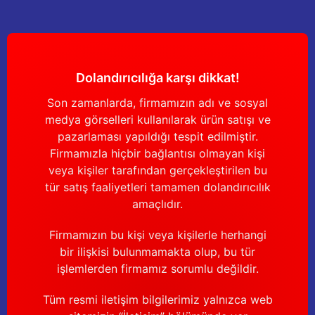
Yağdanlıklar
Tekmesavarlar
Kasnaklar
Sığır kaldırma aletleri
Dolandırıcılığa karşı dikkat!
V - kayışları
Şırıngalar
Son zamanlarda, firmamızın adı ve sosyal
Egzozlar
Hayvan yatakları
medya görselleri kullanılarak ürün satışı ve
pazarlaması yapıldığı tespit edilmiştir.
Vakum kazanı kapakları
Kas gevşetici ürünler
Firmamızla hiçbir bağlantısı olmayan kişi
veya kişiler tarafından gerçekleştirilen bu
Vakum kazanları
tür satış faaliyetleri tamamen dolandırıcılık
amaçlıdır.
Paletler
Firmamızın bu kişi veya kişilerle herhangi
bir ilişkisi bulunmamakta olup, bu tür
Elektrik malzemeleri
işlemlerden firmamız sorumlu değildir.
Bakım malzemeleri
Tüm resmi iletişim bilgilerimiz yalnızca web