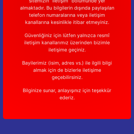
sitemizin “İletişim” bölümünde yer
Güğüm taşıma arabaları
almaktadır. Bu bilgilerin dışında paylaşılan
telefon numaralarına veya iletişim
Güğüm üniteleri
kanallarına kesinlikle itibar etmeyiniz.
Benzin motorları
Güvenliğiniz için lütfen yalnızca resmî
iletişim kanallarımız üzerinden bizimle
Jeneratörler
iletişime geçiniz.
Plastik parçalar
Bayilerimiz (isim, adres vs.) ile ilgili bilgi
almak için de bizlerle iletişime
Paslanmaz parçalar
geçebilirsiniz.
Bilginize sunar, anlayışınız için teşekkür
Kauçuk parçalar
ederiz.
Fırçalar