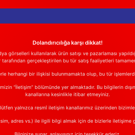
Dolandırıcılığa karşı dikkat!
görselleri kullanılarak ürün satışı ve pazarlaması yapıldığı
 tarafından gerçekleştirilen bu tür satış faaliyetleri tamamen
erle herhangi bir ilişkisi bulunmamakta olup, bu tür işlemler
emizin “İletişim” bölümünde yer almaktadır. Bu bilgilerin dışı
kanallarına kesinlikle itibar etmeyiniz.
 lütfen yalnızca resmî iletişim kanallarımız üzerinden bizimle 
sim, adres vs.) ile ilgili bilgi almak için de bizlerle iletişime 
Bilginize sunar, anlayışınız için teşekkür ederiz.