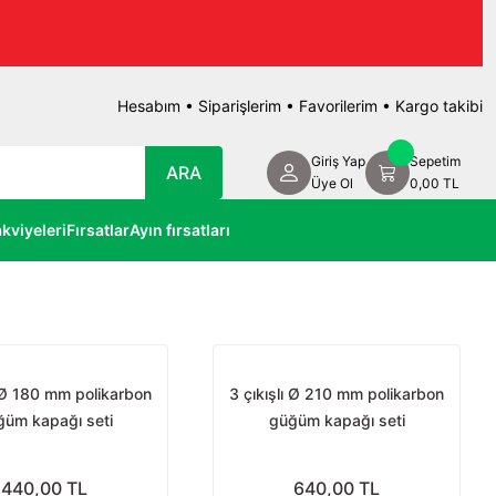
Hesabım
•
Siparişlerim
•
Favorilerim
•
Kargo takibi
Giriş Yap
Sepetim
ARA
Üye Ol
0,00 TL
kviyeleri
Fırsatlar
Ayın fırsatları
ı Ø 180 mm polikarbon
3 çıkışlı Ø 210 mm polikarbon
ğüm kapağı seti
güğüm kapağı seti
440,00 TL
640,00 TL