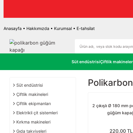
Enka Ta
Anasayfa
•
Hakkımızda
•
Kurumsal
•
E-tahsilat
Süt endüstrisi
Çiftlik makineler
Polikarbo
Süt endüstrisi
Çiftlik makineleri
Çiftlik ekipmanları
2 çıkışlı Ø 180 mm p
Elektrikli çit sistemleri
güğüm kapağ
Kırkma makineleri
220,00 TL
Gıda takviyeleri