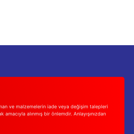
man ve malzemelerin iade veya değişim talepleri
ak amacıyla alınmış bir önlemdir. Anlayışınızdan