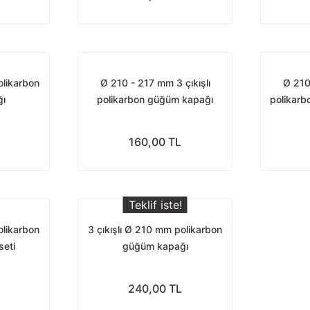
olikarbon
Ø 210 - 217 mm 3 çıkışlı
Ø 210
ı
polikarbon güğüm kapağı
polikarb
160,00 TL
Teklif iste!
olikarbon
3 çıkışlı Ø 210 mm polikarbon
eti
güğüm kapağı
240,00 TL