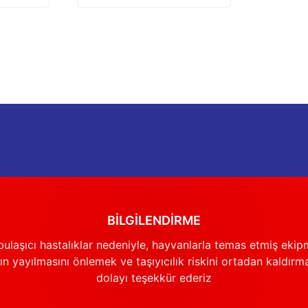
BİLGİLENDİRME
ulaşıcı hastalıklar nedeniyle, hayvanlarla temas etmiş ekip
n yayılmasını önlemek ve taşıyıcılık riskini ortadan kaldırm
dolayı teşekkür ederiz