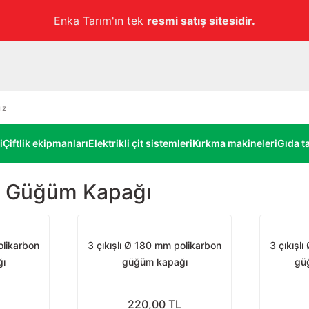
rım'ın tek
resmi satış sitesidir.
i
Çiftlik ekipmanları
Elektrikli çit sistemleri
Kırkma makineleri
Gıda ta
n Güğüm Kapağı
olikarbon
3 çıkışlı Ø 180 mm polikarbon
3 çıkışl
ı
güğüm kapağı
gü
220,00 TL