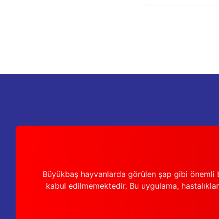
Büyükbaş hayvanlarda görülen şap gibi önemli b
kabul edilmemektedir. Bu uygulama, hastalıkları