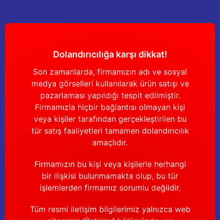
Yağdanlıklar
Tekmesavarlar
Kasnaklar
Sığır kaldırma aletleri
Dolandırıcılığa karşı dikkat!
V - kayışları
Şırıngalar
Son zamanlarda, firmamızın adı ve sosyal
Egzozlar
Hayvan yatakları
medya görselleri kullanılarak ürün satışı ve
pazarlaması yapıldığı tespit edilmiştir.
Vakum kazanı kapakları
Kas gevşetici ürünler
Firmamızla hiçbir bağlantısı olmayan kişi
veya kişiler tarafından gerçekleştirilen bu
Vakum kazanları
tür satış faaliyetleri tamamen dolandırıcılık
amaçlıdır.
Paletler
Firmamızın bu kişi veya kişilerle herhangi
bir ilişkisi bulunmamakta olup, bu tür
Elektrik malzemeleri
işlemlerden firmamız sorumlu değildir.
Bakım malzemeleri
Tüm resmi iletişim bilgilerimiz yalnızca web