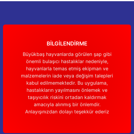
nları
Tek güğümlü süt sağım makineleri
Güğüm kapakları
VPG vakum sistemleri yedek parçaları
Suluklar (Yalaklar)
Dezenfektan paspası
Nitril eldivenler
eleri
dele
Çift güğümlü süt sağım makinesi
Vanalar
Dövme - işaretleme ürünleri
Ayak dezenfektanı
Omuz korumalı eldivenler
Kuru tip süt sağım makineleri
Hortumlar
Boynuz düşürme aletleri
Galoş çizmeler
BİLGİLENDİRME
arı
Yağlı tip süt sağım makineleri
Hortum kelepçeleri
Mıknatıslar
Bağcıklı çizmeler
Büyükbaş hayvanlarda görülen şap gibi
önemli bulaşıcı hastalıklar nedeniyle,
Üç güğümlü süt sağım makinesi
Sağım makinesi elektrik motorları
Mıknatıs yutturma sondaları
Tek lastlikli çizme
hayvanlarla temas etmiş ekipman ve
malzemelerin iade veya değişim talepleri
Vakum pompaları
Emmesavarlar
Çift lastikli çizme
kabul edilmemektedir. Bu uygulama,
hastalıkların yayılmasını önlemek ve
Tekerlekler
Yara spreyleri
Çizme temizleyici
taşıyıcılık riskini ortadan kaldırmak
amacıyla alınmış bir önlemdir.
Vakummetreler
Şok aletleri (Üvendireler)
Şırıngalar
Anlayışınızdan dolayı teşekkür ederiz
Vakum regülatörleri
Burunsallıklar (Muşetler)
Eldivenler