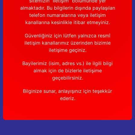
sitemizin “İletişim” bölümünde yer
Güğüm taşıma arabaları
almaktadır. Bu bilgilerin dışında paylaşılan
telefon numaralarına veya iletişim
Güğüm üniteleri
kanallarına kesinlikle itibar etmeyiniz.
Benzin motorları
Güvenliğiniz için lütfen yalnızca resmî
iletişim kanallarımız üzerinden bizimle
Jeneratörler
iletişime geçiniz.
Plastik parçalar
Bayilerimiz (isim, adres vs.) ile ilgili bilgi
almak için de bizlerle iletişime
Paslanmaz parçalar
geçebilirsiniz.
Bilginize sunar, anlayışınız için teşekkür
Kauçuk parçalar
ederiz.
Fırçalar