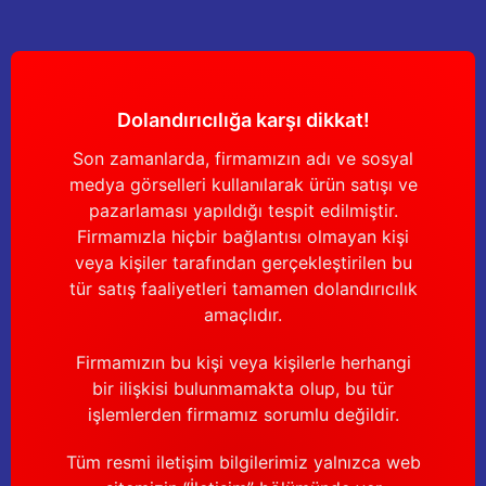
Yağdanlıklar
Tekmesavarlar
Kasnaklar
Sığır kaldırma aletleri
Dolandırıcılığa karşı dikkat!
V - kayışları
Şırıngalar
Son zamanlarda, firmamızın adı ve sosyal
Egzozlar
Hayvan yatakları
medya görselleri kullanılarak ürün satışı ve
pazarlaması yapıldığı tespit edilmiştir.
Vakum kazanı kapakları
Kas gevşetici ürünler
Firmamızla hiçbir bağlantısı olmayan kişi
veya kişiler tarafından gerçekleştirilen bu
Vakum kazanları
tür satış faaliyetleri tamamen dolandırıcılık
amaçlıdır.
Paletler
Firmamızın bu kişi veya kişilerle herhangi
bir ilişkisi bulunmamakta olup, bu tür
Elektrik malzemeleri
işlemlerden firmamız sorumlu değildir.
Bakım malzemeleri
Tüm resmi iletişim bilgilerimiz yalnızca web