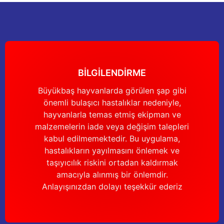
nları
Tek güğümlü süt sağım makineleri
Güğüm kapakları
VPG vakum sistemleri yedek parçaları
Suluklar (Yalaklar)
Dezenfektan paspası
Nitril eldivenler
eleri
dele
Çift güğümlü süt sağım makinesi
Vanalar
Dövme - işaretleme ürünleri
Ayak dezenfektanı
Omuz korumalı eldivenler
Kuru tip süt sağım makineleri
Hortumlar
Boynuz düşürme aletleri
Galoş çizmeler
BİLGİLENDİRME
arı
Yağlı tip süt sağım makineleri
Hortum kelepçeleri
Mıknatıslar
Bağcıklı çizmeler
Büyükbaş hayvanlarda görülen şap gibi
önemli bulaşıcı hastalıklar nedeniyle,
Üç güğümlü süt sağım makinesi
Sağım makinesi elektrik motorları
Mıknatıs yutturma sondaları
Tek lastlikli çizme
hayvanlarla temas etmiş ekipman ve
malzemelerin iade veya değişim talepleri
Vakum pompaları
Emmesavarlar
Çift lastikli çizme
kabul edilmemektedir. Bu uygulama,
hastalıkların yayılmasını önlemek ve
Tekerlekler
Yara spreyleri
Çizme temizleyici
taşıyıcılık riskini ortadan kaldırmak
amacıyla alınmış bir önlemdir.
Vakummetreler
Şok aletleri (Üvendireler)
Şırıngalar
Anlayışınızdan dolayı teşekkür ederiz
Vakum regülatörleri
Burunsallıklar (Muşetler)
Eldivenler