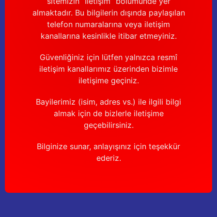
sitemizin “İletişim” bölümünde yer
Güğüm taşıma arabaları
almaktadır. Bu bilgilerin dışında paylaşılan
telefon numaralarına veya iletişim
Güğüm üniteleri
kanallarına kesinlikle itibar etmeyiniz.
Benzin motorları
Güvenliğiniz için lütfen yalnızca resmî
iletişim kanallarımız üzerinden bizimle
Jeneratörler
iletişime geçiniz.
Plastik parçalar
Bayilerimiz (isim, adres vs.) ile ilgili bilgi
almak için de bizlerle iletişime
Paslanmaz parçalar
geçebilirsiniz.
Bilginize sunar, anlayışınız için teşekkür
Kauçuk parçalar
ederiz.
Fırçalar