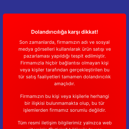
Yağdanlıklar
Tekmesavarlar
Kasnaklar
Sığır kaldırma aletleri
Dolandırıcılığa karşı dikkat!
V - kayışları
Şırıngalar
Son zamanlarda, firmamızın adı ve sosyal
Egzozlar
Hayvan yatakları
medya görselleri kullanılarak ürün satışı ve
pazarlaması yapıldığı tespit edilmiştir.
Vakum kazanı kapakları
Kas gevşetici ürünler
Firmamızla hiçbir bağlantısı olmayan kişi
veya kişiler tarafından gerçekleştirilen bu
Vakum kazanları
tür satış faaliyetleri tamamen dolandırıcılık
amaçlıdır.
Paletler
Firmamızın bu kişi veya kişilerle herhangi
bir ilişkisi bulunmamakta olup, bu tür
Elektrik malzemeleri
işlemlerden firmamız sorumlu değildir.
Bakım malzemeleri
Tüm resmi iletişim bilgilerimiz yalnızca web