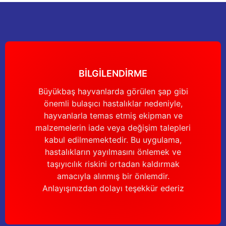
nları
Tek güğümlü süt sağım makineleri
Güğüm kapakları
VPG vakum sistemleri yedek parçaları
Suluklar (Yalaklar)
Dezenfektan paspası
Nitril eldivenler
eleri
dele
Çift güğümlü süt sağım makinesi
Vanalar
Dövme - işaretleme ürünleri
Ayak dezenfektanı
Omuz korumalı eldivenler
Kuru tip süt sağım makineleri
Hortumlar
Boynuz düşürme aletleri
Galoş çizmeler
BİLGİLENDİRME
arı
Yağlı tip süt sağım makineleri
Hortum kelepçeleri
Mıknatıslar
Bağcıklı çizmeler
Büyükbaş hayvanlarda görülen şap gibi
önemli bulaşıcı hastalıklar nedeniyle,
Üç güğümlü süt sağım makinesi
Sağım makinesi elektrik motorları
Mıknatıs yutturma sondaları
Tek lastlikli çizme
hayvanlarla temas etmiş ekipman ve
malzemelerin iade veya değişim talepleri
Vakum pompaları
Emmesavarlar
Çift lastikli çizme
kabul edilmemektedir. Bu uygulama,
hastalıkların yayılmasını önlemek ve
Tekerlekler
Yara spreyleri
Çizme temizleyici
taşıyıcılık riskini ortadan kaldırmak
amacıyla alınmış bir önlemdir.
Vakummetreler
Şok aletleri (Üvendireler)
Şırıngalar
Anlayışınızdan dolayı teşekkür ederiz
Vakum regülatörleri
Burunsallıklar (Muşetler)
Eldivenler