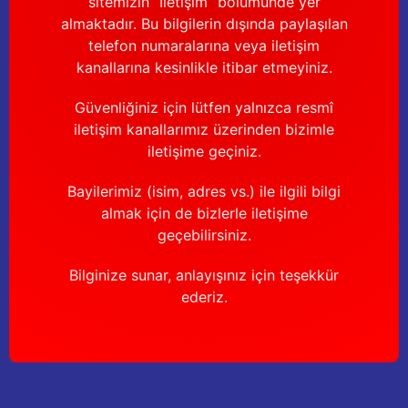
sitemizin “İletişim” bölümünde yer
Güğüm taşıma arabaları
almaktadır. Bu bilgilerin dışında paylaşılan
telefon numaralarına veya iletişim
Güğüm üniteleri
kanallarına kesinlikle itibar etmeyiniz.
Benzin motorları
Güvenliğiniz için lütfen yalnızca resmî
iletişim kanallarımız üzerinden bizimle
Jeneratörler
iletişime geçiniz.
Plastik parçalar
Bayilerimiz (isim, adres vs.) ile ilgili bilgi
almak için de bizlerle iletişime
Paslanmaz parçalar
geçebilirsiniz.
Bilginize sunar, anlayışınız için teşekkür
Kauçuk parçalar
ederiz.
Fırçalar