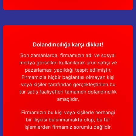
Yağdanlıklar
Tekmesavarlar
Kasnaklar
Sığır kaldırma aletleri
V - kayışları
Şırıngalar
Dolandırıcılığa karşı dikkat!
Egzozlar
Hayvan yatakları
Son zamanlarda, firmamızın adı ve sosyal
medya görselleri kullanılarak ürün satışı ve
Vakum kazanı kapakları
Kas gevşetici ürünler
pazarlaması yapıldığı tespit edilmiştir.
Firmamızla hiçbir bağlantısı olmayan kişi
Vakum kazanları
veya kişiler tarafından gerçekleştirilen bu
tür satış faaliyetleri tamamen dolandırıcılık
Paletler
amaçlıdır.
Elektrik malzemeleri
Firmamızın bu kişi veya kişilerle herhangi
bir ilişkisi bulunmamakta olup, bu tür
Bakım malzemeleri
işlemlerden firmamız sorumlu değildir.