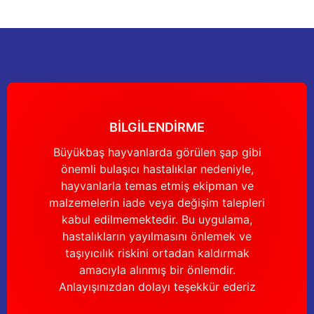
nları
Tek güğümlü süt sağım makineleri
Güğüm kapakları
VPG vakum sistemleri yedek parçaları
Suluklar (Yalaklar)
Dezenfektan paspası
Nitril eldivenler
eleri
dele
Çift güğümlü süt sağım makinesi
Vanalar
Dövme - işaretleme ürünleri
Ayak dezenfektanı
Omuz korumalı eldivenler
Kuru tip süt sağım makineleri
Hortumlar
Boynuz düşürme aletleri
Galoş çizmeler
arı
Yağlı tip süt sağım makineleri
Hortum kelepçeleri
Mıknatıslar
Bağcıklı çizmeler
BİLGİLENDİRME
Büyükbaş hayvanlarda görülen şap gibi
Üç güğümlü süt sağım makinesi
Sağım makinesi elektrik motorları
Mıknatıs yutturma sondaları
Tek lastlikli çizme
önemli bulaşıcı hastalıklar nedeniyle,
hayvanlarla temas etmiş ekipman ve
Vakum pompaları
Emmesavarlar
Çift lastikli çizme
malzemelerin iade veya değişim talepleri
kabul edilmemektedir. Bu uygulama,
Tekerlekler
Yara spreyleri
Çizme temizleyici
hastalıkların yayılmasını önlemek ve
taşıyıcılık riskini ortadan kaldırmak
Vakummetreler
Şok aletleri (Üvendireler)
Şırıngalar
amacıyla alınmış bir önlemdir.
Anlayışınızdan dolayı teşekkür ederiz
Vakum regülatörleri
Burunsallıklar (Muşetler)
Eldivenler