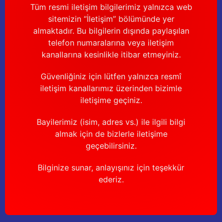
Güğüm taşıma arabaları
Tüm resmi iletişim bilgilerimiz yalnızca web
sitemizin “İletişim” bölümünde yer
Güğüm üniteleri
almaktadır. Bu bilgilerin dışında paylaşılan
telefon numaralarına veya iletişim
kanallarına kesinlikle itibar etmeyiniz.
Benzin motorları
Güvenliğiniz için lütfen yalnızca resmî
Jeneratörler
iletişim kanallarımız üzerinden bizimle
iletişime geçiniz.
Plastik parçalar
Bayilerimiz (isim, adres vs.) ile ilgili bilgi
Paslanmaz parçalar
almak için de bizlerle iletişime
geçebilirsiniz.
Kauçuk parçalar
Bilginize sunar, anlayışınız için teşekkür
Fırçalar
ederiz.