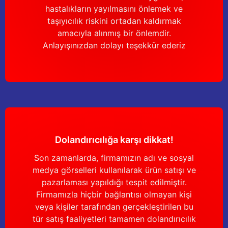
Güğüm taşıma arabaları
hastalıkların yayılmasını önlemek ve
taşıyıcılık riskini ortadan kaldırmak
Güğüm üniteleri
amacıyla alınmış bir önlemdir.
Anlayışınızdan dolayı teşekkür ederiz
Benzin motorları
Jeneratörler
Plastik parçalar
Paslanmaz parçalar
Dolandırıcılığa karşı dikkat!
Kauçuk parçalar
Son zamanlarda, firmamızın adı ve sosyal
medya görselleri kullanılarak ürün satışı ve
Fırçalar
pazarlaması yapıldığı tespit edilmiştir.
Firmamızla hiçbir bağlantısı olmayan kişi
veya kişiler tarafından gerçekleştirilen bu
tür satış faaliyetleri tamamen dolandırıcılık