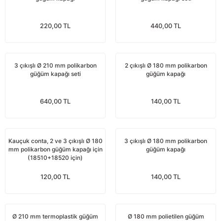
nları
Tek güğümlü süt sağım makineleri
Güğüm kapakları
VPG vakum sistemleri yedek parçaları
Suluklar (Yalaklar)
Dezenfektan paspası
Nitril eldivenler
220,00 TL
440,00 TL
eleri
dele
Çift güğümlü süt sağım makinesi
Vanalar
Dövme - işaretleme ürünleri
Ayak dezenfektanı
Omuz korumalı eldivenler
Kuru tip süt sağım makineleri
Hortumlar
Boynuz düşürme aletleri
Galoş çizmeler
3 çıkışlı Ø 210 mm polikarbon
2 çıkışlı Ø 180 mm polikarbon
güğüm kapağı seti
güğüm kapağı
arı
Yağlı tip süt sağım makineleri
Hortum kelepçeleri
Mıknatıslar
Bağcıklı çizmeler
640,00 TL
140,00 TL
Üç güğümlü süt sağım makinesi
Sağım makinesi elektrik motorları
Mıknatıs yutturma sondaları
Tek lastlikli çizme
Vakum pompaları
Emmesavarlar
Çift lastikli çizme
Kauçuk conta, 2 ve 3 çıkışlı Ø 180
3 çıkışlı Ø 180 mm polikarbon
mm polikarbon güğüm kapağı için
güğüm kapağı
Tekerlekler
Yara spreyleri
Çizme temizleyici
(18510+18520 için)
120,00 TL
140,00 TL
Vakummetreler
Şok aletleri (Üvendireler)
Şırıngalar
Vakum regülatörleri
Burunsallıklar (Muşetler)
Eldivenler
Ø 210 mm termoplastik güğüm
Ø 180 mm polietilen güğüm