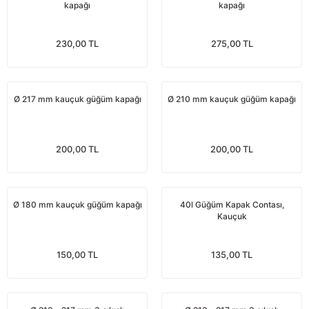
kapağı
kapağı
Yağdanlıklar
Tekmesavarlar
230,00 TL
275,00 TL
Kasnaklar
Sığır kaldırma aletleri
V - kayışları
Şırıngalar
Ø 217 mm kauçuk güğüm kapağı
Ø 210 mm kauçuk güğüm kapağı
Egzozlar
Hayvan yatakları
Vakum kazanı kapakları
Kas gevşetici ürünler
200,00 TL
200,00 TL
Vakum kazanları
Ø 180 mm kauçuk güğüm kapağı
40l Güğüm Kapak Contası,
Paletler
Kauçuk
Elektrik malzemeleri
150,00 TL
135,00 TL
Bakım malzemeleri