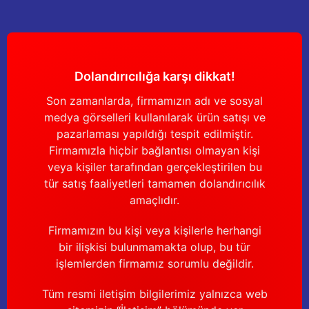
Yağdanlıklar
Tekmesavarlar
Kasnaklar
Sığır kaldırma aletleri
Dolandırıcılığa karşı dikkat!
V - kayışları
Şırıngalar
Son zamanlarda, firmamızın adı ve sosyal
Egzozlar
Hayvan yatakları
medya görselleri kullanılarak ürün satışı ve
pazarlaması yapıldığı tespit edilmiştir.
Vakum kazanı kapakları
Kas gevşetici ürünler
Firmamızla hiçbir bağlantısı olmayan kişi
veya kişiler tarafından gerçekleştirilen bu
Vakum kazanları
tür satış faaliyetleri tamamen dolandırıcılık
amaçlıdır.
Paletler
Firmamızın bu kişi veya kişilerle herhangi
bir ilişkisi bulunmamakta olup, bu tür
Elektrik malzemeleri
işlemlerden firmamız sorumlu değildir.
Bakım malzemeleri
Tüm resmi iletişim bilgilerimiz yalnızca web