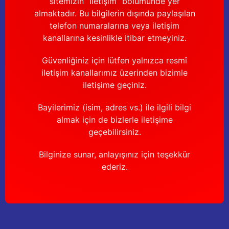
sitemizin “İletişim” bölümünde yer
Güğüm taşıma arabaları
almaktadır. Bu bilgilerin dışında paylaşılan
telefon numaralarına veya iletişim
Güğüm üniteleri
kanallarına kesinlikle itibar etmeyiniz.
Benzin motorları
Güvenliğiniz için lütfen yalnızca resmî
iletişim kanallarımız üzerinden bizimle
Jeneratörler
iletişime geçiniz.
Plastik parçalar
Bayilerimiz (isim, adres vs.) ile ilgili bilgi
almak için de bizlerle iletişime
Paslanmaz parçalar
geçebilirsiniz.
Bilginize sunar, anlayışınız için teşekkür
Kauçuk parçalar
ederiz.
Fırçalar