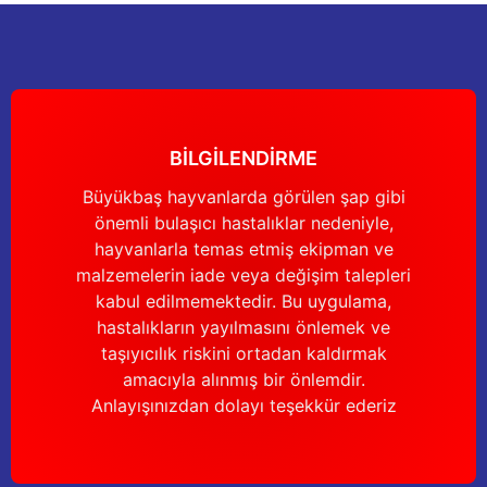
nları
Tek güğümlü süt sağım makineleri
Güğüm kapakları
VPG vakum sistemleri yedek parçaları
Suluklar (Yalaklar)
Dezenfektan paspası
Nitril eldivenler
eleri
dele
Çift güğümlü süt sağım makinesi
Vanalar
Dövme - işaretleme ürünleri
Ayak dezenfektanı
Omuz korumalı eldivenler
Kuru tip süt sağım makineleri
Hortumlar
Boynuz düşürme aletleri
Galoş çizmeler
BİLGİLENDİRME
arı
Yağlı tip süt sağım makineleri
Hortum kelepçeleri
Mıknatıslar
Bağcıklı çizmeler
Büyükbaş hayvanlarda görülen şap gibi
önemli bulaşıcı hastalıklar nedeniyle,
Üç güğümlü süt sağım makinesi
Sağım makinesi elektrik motorları
Mıknatıs yutturma sondaları
Tek lastlikli çizme
hayvanlarla temas etmiş ekipman ve
malzemelerin iade veya değişim talepleri
Vakum pompaları
Emmesavarlar
Çift lastikli çizme
kabul edilmemektedir. Bu uygulama,
hastalıkların yayılmasını önlemek ve
Tekerlekler
Yara spreyleri
Çizme temizleyici
taşıyıcılık riskini ortadan kaldırmak
amacıyla alınmış bir önlemdir.
Vakummetreler
Şok aletleri (Üvendireler)
Şırıngalar
Anlayışınızdan dolayı teşekkür ederiz
Vakum regülatörleri
Burunsallıklar (Muşetler)
Eldivenler