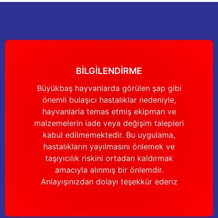
nları
Tek güğümlü süt sağım makineleri
Güğüm kapakları
VPG vakum sistemleri yedek parçaları
Suluklar (Yalaklar)
Dezenfektan paspası
Nitril eldivenler
eleri
dele
Çift güğümlü süt sağım makinesi
Vanalar
Dövme - işaretleme ürünleri
Ayak dezenfektanı
Omuz korumalı eldivenler
Kuru tip süt sağım makineleri
Hortumlar
Boynuz düşürme aletleri
Galoş çizmeler
BİLGİLENDİRME
arı
Yağlı tip süt sağım makineleri
Hortum kelepçeleri
Mıknatıslar
Bağcıklı çizmeler
Büyükbaş hayvanlarda görülen şap gibi
önemli bulaşıcı hastalıklar nedeniyle,
Üç güğümlü süt sağım makinesi
Sağım makinesi elektrik motorları
Mıknatıs yutturma sondaları
Tek lastlikli çizme
hayvanlarla temas etmiş ekipman ve
malzemelerin iade veya değişim talepleri
Vakum pompaları
Emmesavarlar
Çift lastikli çizme
kabul edilmemektedir. Bu uygulama,
hastalıkların yayılmasını önlemek ve
Tekerlekler
Yara spreyleri
Çizme temizleyici
taşıyıcılık riskini ortadan kaldırmak
amacıyla alınmış bir önlemdir.
Vakummetreler
Şok aletleri (Üvendireler)
Şırıngalar
Anlayışınızdan dolayı teşekkür ederiz
Vakum regülatörleri
Burunsallıklar (Muşetler)
Eldivenler