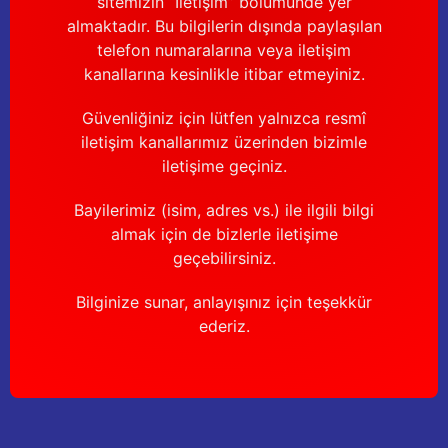
sitemizin “İletişim” bölümünde yer
Güğüm taşıma arabaları
almaktadır. Bu bilgilerin dışında paylaşılan
telefon numaralarına veya iletişim
Güğüm üniteleri
kanallarına kesinlikle itibar etmeyiniz.
Benzin motorları
Güvenliğiniz için lütfen yalnızca resmî
iletişim kanallarımız üzerinden bizimle
Jeneratörler
iletişime geçiniz.
Plastik parçalar
Bayilerimiz (isim, adres vs.) ile ilgili bilgi
almak için de bizlerle iletişime
Paslanmaz parçalar
geçebilirsiniz.
Bilginize sunar, anlayışınız için teşekkür
Kauçuk parçalar
ederiz.
Fırçalar