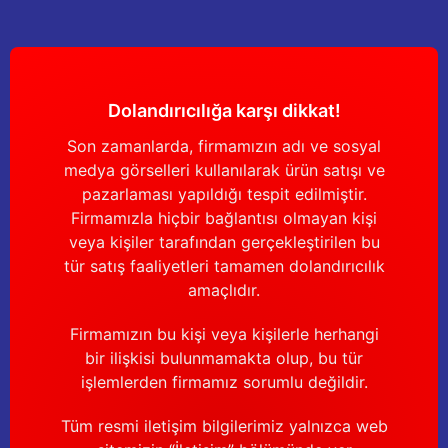
Yağdanlıklar
Tekmesavarlar
Kasnaklar
Sığır kaldırma aletleri
Dolandırıcılığa karşı dikkat!
V - kayışları
Şırıngalar
Son zamanlarda, firmamızın adı ve sosyal
Egzozlar
Hayvan yatakları
medya görselleri kullanılarak ürün satışı ve
pazarlaması yapıldığı tespit edilmiştir.
Vakum kazanı kapakları
Kas gevşetici ürünler
Firmamızla hiçbir bağlantısı olmayan kişi
veya kişiler tarafından gerçekleştirilen bu
Vakum kazanları
tür satış faaliyetleri tamamen dolandırıcılık
amaçlıdır.
Paletler
Firmamızın bu kişi veya kişilerle herhangi
bir ilişkisi bulunmamakta olup, bu tür
Elektrik malzemeleri
işlemlerden firmamız sorumlu değildir.
Bakım malzemeleri
Tüm resmi iletişim bilgilerimiz yalnızca web