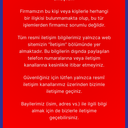
Güğüm taşıma arabaları
Firmamızın bu kişi veya kişilerle herhangi
Güğüm üniteleri
bir ilişkisi bulunmamakta olup, bu tür
işlemlerden firmamız sorumlu değildir.
Benzin motorları
Tüm resmi iletişim bilgilerimiz yalnızca web
sitemizin “İletişim” bölümünde yer
Jeneratörler
almaktadır. Bu bilgilerin dışında paylaşılan
telefon numaralarına veya iletişim
Plastik parçalar
kanallarına kesinlikle itibar etmeyiniz.
Paslanmaz parçalar
Güvenliğiniz için lütfen yalnızca resmî
iletişim kanallarımız üzerinden bizimle
Kauçuk parçalar
iletişime geçiniz.
Fırçalar
Bayilerimiz (isim, adres vs.) ile ilgili bilgi
almak için de bizlerle iletişime
geçebilirsiniz.