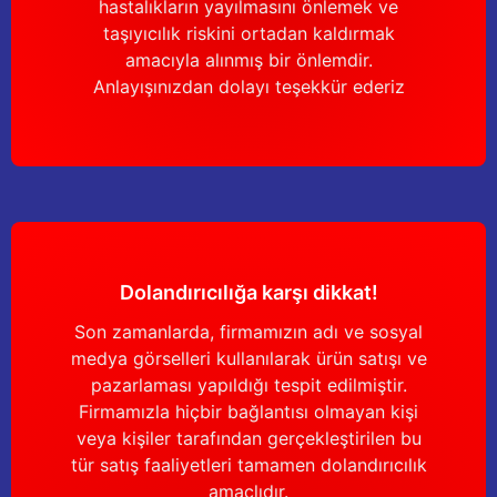
hastalıkların yayılmasını önlemek ve
Yağdanlıklar
Tekmesavarlar
taşıyıcılık riskini ortadan kaldırmak
amacıyla alınmış bir önlemdir.
Kasnaklar
Sığır kaldırma aletleri
Anlayışınızdan dolayı teşekkür ederiz
V - kayışları
Şırıngalar
Egzozlar
Hayvan yatakları
Vakum kazanı kapakları
Kas gevşetici ürünler
Dolandırıcılığa karşı dikkat!
Vakum kazanları
Son zamanlarda, firmamızın adı ve sosyal
Paletler
medya görselleri kullanılarak ürün satışı ve
pazarlaması yapıldığı tespit edilmiştir.
Elektrik malzemeleri
Firmamızla hiçbir bağlantısı olmayan kişi
veya kişiler tarafından gerçekleştirilen bu
Bakım malzemeleri
tür satış faaliyetleri tamamen dolandırıcılık
amaçlıdır.