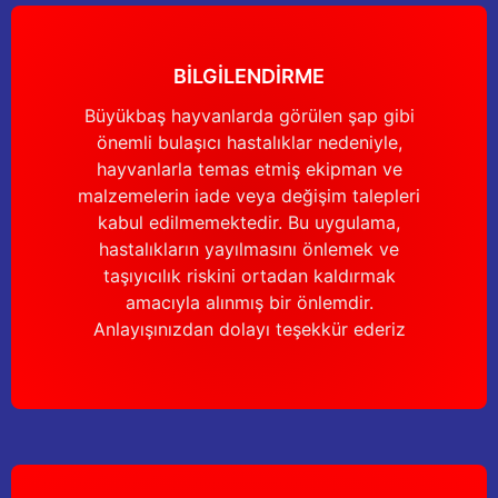
Yağdanlıklar
Tekmesavarlar
Kasnaklar
Sığır kaldırma aletleri
BİLGİLENDİRME
Büyükbaş hayvanlarda görülen şap gibi
V - kayışları
Şırıngalar
önemli bulaşıcı hastalıklar nedeniyle,
hayvanlarla temas etmiş ekipman ve
Egzozlar
Hayvan yatakları
malzemelerin iade veya değişim talepleri
kabul edilmemektedir. Bu uygulama,
Vakum kazanı kapakları
Kas gevşetici ürünler
hastalıkların yayılmasını önlemek ve
taşıyıcılık riskini ortadan kaldırmak
Vakum kazanları
amacıyla alınmış bir önlemdir.
Anlayışınızdan dolayı teşekkür ederiz
Paletler
Elektrik malzemeleri
Bakım malzemeleri