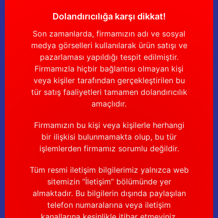
Güğüm taşıma arabaları
Dolandırıcılığa karşı dikkat!
Güğüm üniteleri
Son zamanlarda, firmamızın adı ve sosyal
medya görselleri kullanılarak ürün satışı ve
Benzin motorları
pazarlaması yapıldığı tespit edilmiştir.
Firmamızla hiçbir bağlantısı olmayan kişi
Jeneratörler
veya kişiler tarafından gerçekleştirilen bu
tür satış faaliyetleri tamamen dolandırıcılık
Plastik parçalar
amaçlıdır.
Paslanmaz parçalar
Firmamızın bu kişi veya kişilerle herhangi
bir ilişkisi bulunmamakta olup, bu tür
işlemlerden firmamız sorumlu değildir.
Kauçuk parçalar
Tüm resmi iletişim bilgilerimiz yalnızca web
Fırçalar
sitemizin “İletişim” bölümünde yer
almaktadır. Bu bilgilerin dışında paylaşılan
telefon numaralarına veya iletişim
kanallarına kesinlikle itibar etmeyiniz.