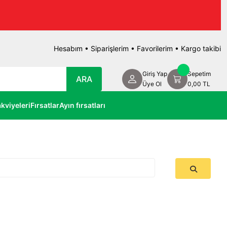
Hesabım
•
Siparişlerim
•
Favorilerim
•
Kargo takibi
Giriş Yap
Sepetim
ARA
Üye Ol
0,00 TL
kviyeleri
Fırsatlar
Ayın fırsatları