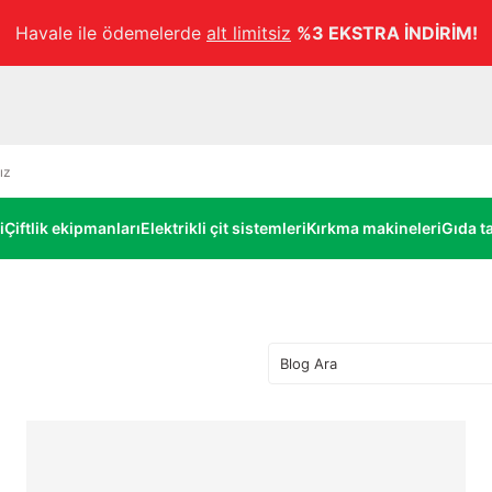
Havale ile ödemelerde
alt limitsiz
%3 EKSTRA İNDİRİM!
i
Çiftlik ekipmanları
Elektrikli çit sistemleri
Kırkma makineleri
Gıda ta