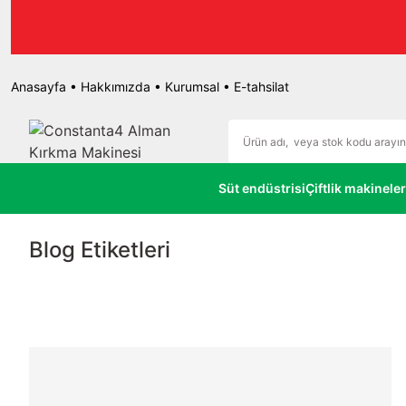
r.
Anasayfa
•
Hakkımızda
•
Kurumsal
•
E-tahsilat
Süt endüstrisi
Çiftlik makineler
Blog Etiketleri