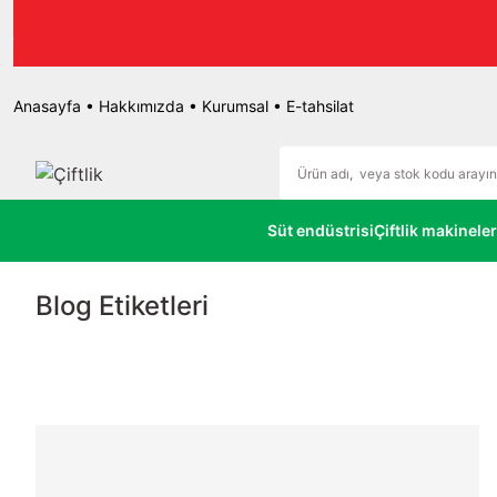
r.
Anasayfa
•
Hakkımızda
•
Kurumsal
•
E-tahsilat
Süt endüstrisi
Çiftlik makineler
Blog Etiketleri