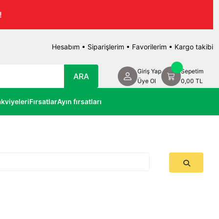
Hesabım
•
Siparişlerim
•
Favorilerim
•
Kargo takibi
Giriş Yap
Sepetim
ARA
Üye Ol
0,00 TL
kviyeleri
Fırsatlar
Ayın fırsatları