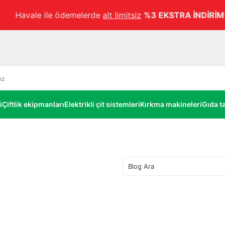
Havale ile ödemelerde
alt limitsiz
%3 EKSTRA İNDİRİM!
i
Çiftlik ekipmanları
Elektrikli çit sistemleri
Kırkma makineleri
Gıda ta