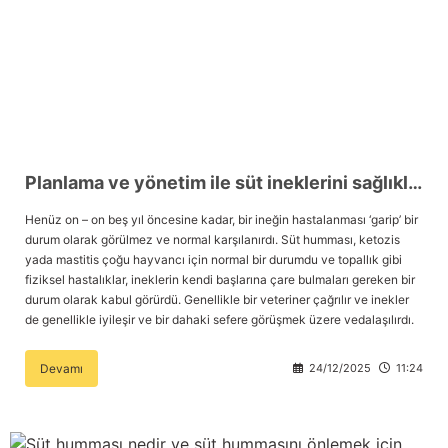
Planlama ve yönetim ile süt ineklerini sağlıklı tutmanın püf noktaları
Henüz on – on beş yıl öncesine kadar, bir ineğin hastalanması ‘garip’ bir
durum olarak görülmez ve normal karşılanırdı. Süt humması, ketozis
yada mastitis çoğu hayvancı için normal bir durumdu ve topallık gibi
fiziksel hastalıklar, ineklerin kendi başlarına çare bulmaları gereken bir
durum olarak kabul görürdü. Genellikle bir veteriner çağrılır ve inekler
de genellikle iyileşir ve bir dahaki sefere görüşmek üzere vedalaşılırdı.
Devamı
24/12/2025
11:24