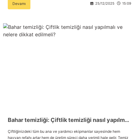
Güğüm taşıma arabaları
Devamı
25/12/2025
15:09
Güğüm üniteleri
Benzin motorları
Jeneratörler
Plastik parçalar
Paslanmaz parçalar
Kauçuk parçalar
Fırçalar
Bahar temizliği: Çiftlik temizliği nasıl yapılmalı ve nelere dikkat edilmeli?
Çiftliğinizdeki tüm bu ana ve yardımcı ekipmanlar sayesinde hem
hayvan refahı artar hem de üretim süreci daha verimli hale gelir. Temiz