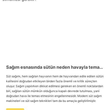
Yağdanlıklar
Tekmesavarlar
Kasnaklar
Sığır kaldırma aletleri
V - kayışları
Şırıngalar
Egzozlar
Hayvan yatakları
Vakum kazanı kapakları
Kas gevşetici ürünler
Vakum kazanları
Sağım esnasında sütün neden havayla temas etmemesi gerekir?
Süt sağımı, hem sağılan hayvanın hem de hayvandan edile edilen sütün
Paletler
kalitesini doğrudan etkileyen birden fazla önemli ve kritik süreçten
oluşur. Sağım yapılırken dikkat edilmesi gereken en önemli noktalardan
Elektrik malzemeleri
biri, sağılan sütün mümkün olduğunca kapalı devrede tutulması, yani
doğrudan hava ile temas etmesinin engellenmesidir. Modern süt sağım
Bakım malzemeleri
makineleri ve süt sağım teknikleri tam da bu amaçla geliştirilmiştir.