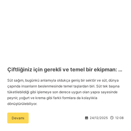
Çiftliğiniz için gerekli ve temel bir ekipman: Krema makinesi
Süt sağım, bugünkü anlamıyla oldukça geniş bir sektör ve süt, dünya
çapında insanların beslenmesinde temel taşlardan biri. Süt tek başına
tüketilebildiği gibi işlemeye son derece uygun olan yapısı sayesinde
peynir, yoğurt ve krema gibi farklı formlara da kolaylıkla
dönüştürülebiliyor.
Devamı
24/12/2025
12:08