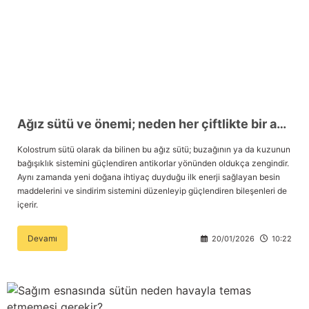
nları
Tek güğümlü süt sağım makineleri
Güğüm kapakları
VPG vakum sistemleri yedek parçaları
Suluklar (Yalaklar)
Dezenfektan paspası
Nitril eldivenler
eleri
dele
Çift güğümlü süt sağım makinesi
Vanalar
Dövme - işaretleme ürünleri
Ayak dezenfektanı
Omuz korumalı eldivenler
Kuru tip süt sağım makineleri
Hortumlar
Boynuz düşürme aletleri
Galoş çizmeler
arı
Yağlı tip süt sağım makineleri
Hortum kelepçeleri
Mıknatıslar
Bağcıklı çizmeler
Ağız sütü ve önemi; neden her çiftlikte bir ağız sütü saklama seti olmalı?
Kolostrum sütü olarak da bilinen bu ağız sütü; buzağının ya da kuzunun
Üç güğümlü süt sağım makinesi
Sağım makinesi elektrik motorları
Mıknatıs yutturma sondaları
Tek lastlikli çizme
bağışıklık sistemini güçlendiren antikorlar yönünden oldukça zengindir.
Aynı zamanda yeni doğana ihtiyaç duyduğu ilk enerji sağlayan besin
Vakum pompaları
Emmesavarlar
Çift lastikli çizme
maddelerini ve sindirim sistemini düzenleyip güçlendiren bileşenleri de
içerir.
Tekerlekler
Yara spreyleri
Çizme temizleyici
Devamı
20/01/2026
10:22
Vakummetreler
Şok aletleri (Üvendireler)
Şırıngalar
Vakum regülatörleri
Burunsallıklar (Muşetler)
Eldivenler