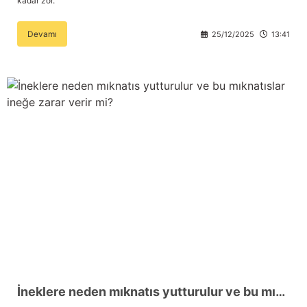
kadar zor.
Devamı
25/12/2025
13:41
İneklere neden mıknatıs yutturulur ve bu mıknatıslar ineğe zarar verir mi?